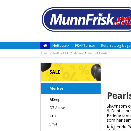
Nettbutikk
FRAKTpriser
Returrett og klage
/
/
/
Hjem
Nettbutikk
Merker
Pearls & Dents
SALE
Merker
Pearl
&Keep
SkÃ¥nsom og 
O7 Active
& Dents ' pr
Perlene som 
2TH
som har saml
5five
KjÃ¸per du P