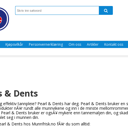
Kjøpsvilkår
Personvernerklæring
Om oss
Artikler
Kontakt oss
s & Dents
effektiv tannpleie? Pearl & Dents har deg. Pearl & Dents bruker en spe
odukter nÃ¥r rundt alle munnvikene og inn i de minste mellomrommene
Pearl & Dents bruker er ogsÃ¥ mykere enn tannemaljen din, og skader
et seg i munnen din.
earl & Dents hos Munnfrisk.no fÃ¥r du som alltid: