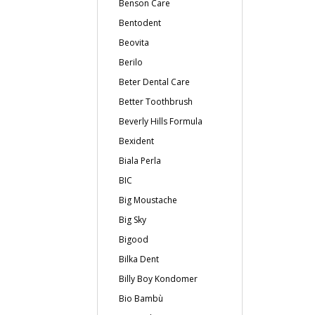
Benson Care
Bentodent
Beovita
Berilo
Beter Dental Care
Better Toothbrush
Beverly Hills Formula
Bexident
Biala Perla
BIC
Big Moustache
Big Sky
Bigood
Bilka Dent
Billy Boy Kondomer
Bio Bambù