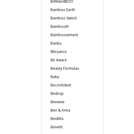
BAMandBOO
Bamboo Earth
Bamboo Switch
Bambooth
Bamboovement
Banbu
Bbryance
Be Aware
Beauty Formulas
Baby
Beconfident
Bedrop
Beewise
Ben & Anna
BenBits
Benefit