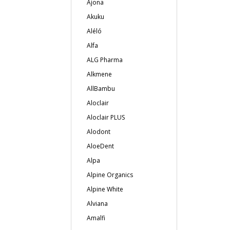
Ajona
Akuku
Aléló
Alfa
ALG Pharma
Alkmene
AllBambu
Aloclair
Aloclair PLUS
Alodont
AloeDent
Alpa
Alpine Organics
Alpine White
Alviana
Amalfi