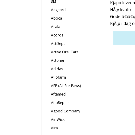
3M
Kjapp leveri
HÃ¸y kvalitet
Aagaard
Gode â€‹â€‹p
Aboca
KjÃ¸p i dag o
Acala
Acorde
ActiSept
Active Oral Care
Actoner
Adidas
Aflofarm
AFP (All For Paws)
Aftamed
AftaRepair
Agood Company
Air Wick
Aira