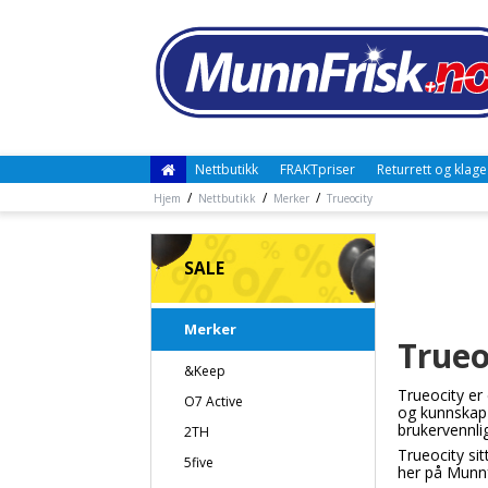
Nettbutikk
FRAKTpriser
Returrett og klage
/
/
/
Hjem
Nettbutikk
Merker
Trueocity
SALE
Merker
Trueo
&Keep
Trueocity er
O7 Active
og kunnskap 
brukervennlig
2TH
Trueocity si
5five
her på Munnfr