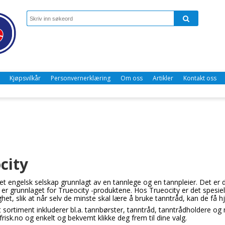
Kjøpsvilkår
Personvernerklæring
Om oss
Artikler
Kontakt oss
city
 et engelsk selskap grunnlagt av en tannlege og en tannpleier. Det er
er grunnlaget for Trueocity -produktene. Hos Trueocity er det spesie
het, slik at når selv de minste skal lære å bruke tanntråd, kan de få h
tt sortiment inkluderer bl.a. tannbørster, tanntråd, tanntrådholdere o
isk.no og enkelt og bekvemt klikke deg frem til dine valg.