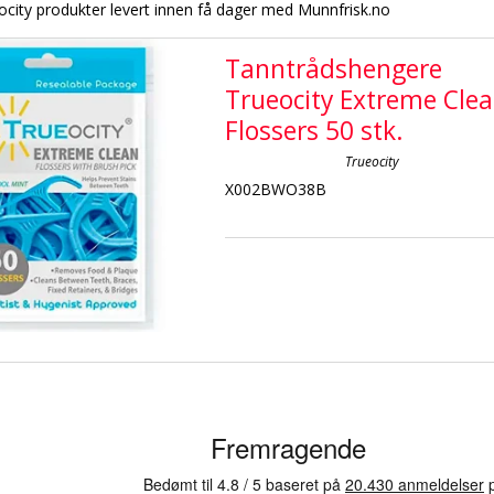
ocity produkter levert innen få dager med Munnfrisk.no
Tanntrådshengere
Trueocity Extreme Cle
Flossers 50 stk.
Trueocity
X002BWO38B