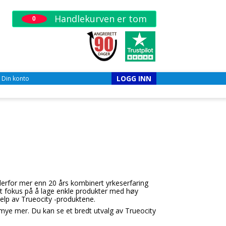
Handlekurven er tom
0
LOGG INN
Din konto
 derfor mer enn 20 års kombinert yrkeserfaring
lt fokus på å lage enkle produkter med høy
jelp av Trueocity -produktene.
g mye mer. Du kan se et bredt utvalg av Trueocity