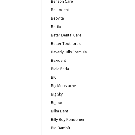
Benson Care
Bentodent
Beovita
Berilo
Beter Dental Care
Better Toothbrush
Beverly Hills Formula
Bexident
Biala Perla
BIC
Big Moustache
Big Sky
Bigood
Bilka Dent
Billy Boy Kondomer
Bio Bambù