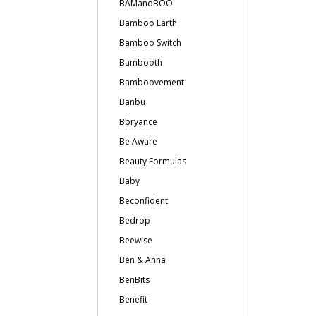
BAMandBOO
Bamboo Earth
Bamboo Switch
Bambooth
Bamboovement
Banbu
Bbryance
Be Aware
Beauty Formulas
Baby
Beconfident
Bedrop
Beewise
Ben & Anna
BenBits
Benefit