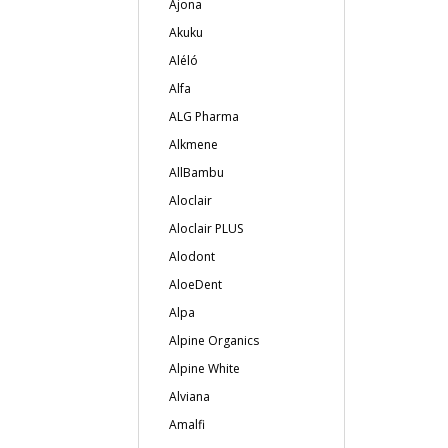
Ajona
Akuku
Aléló
Alfa
ALG Pharma
Alkmene
AllBambu
Aloclair
Aloclair PLUS
Alodont
AloeDent
Alpa
Alpine Organics
Alpine White
Alviana
Amalfi