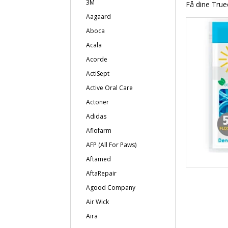
3M
Få dine True
Aagaard
Aboca
Acala
Acorde
ActiSept
Active Oral Care
Actoner
Adidas
Aflofarm
AFP (All For Paws)
Aftamed
AftaRepair
Agood Company
Air Wick
Aira