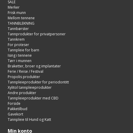
SALE
Merker
Frisk munn
Mellom tennene
TANNBLEKNING
Tannbørster
Tannprodukter for privatpersoner
Tannkrem
For proteser
Tannpleie for barn
Ising i tennene
Tørr i munnen
Braketter, broer og implantater
Ferie / Reise / Festival
Propolis produkter
Tannpleieprodukter for periodontitt
Xylitol tannpleieprodukter
Andre produkter
Tannpleieprodukter med CBD
Forside
Pakketilbud
Gavekort
Tannpleie til Hund og Katt
Min konto