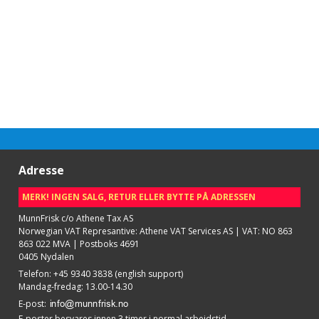
Adresse
MERK! INGEN SALG, RETUR ELLER BYTTE PÅ ADRESSEN
MunnFrisk c/o Athene Tax AS
Norwegian VAT Represantive: Athene VAT Services AS | VAT: NO 863
863 022 MVA | Postboks 4691
0405 Nydalen
Telefon
:
+45 9340 3838 (english support)
Mandag-fredag: 13.00-14.30
E-post
:
E-poster besvares innen 3 timer i normal arbeidstid