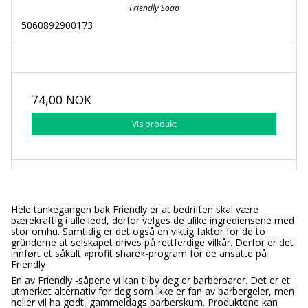
Friendly Soap
5060892900173
74,00 NOK
Vis produkt
Hele tankegangen bak Friendly er at bedriften skal være
bærekraftig i alle ledd, derfor velges de ulike ingrediensene med
stor omhu. Samtidig er det også en viktig faktor for de to
gründerne at selskapet drives på rettferdige vilkår. Derfor er det
innført et såkalt «profit share»-program for de ansatte på
Friendly .
En av Friendly -såpene vi kan tilby deg er barberbarer. Det er et
utmerket alternativ for deg som ikke er fan av barbergeler, men
heller vil ha godt, gammeldags barberskum. Produktene kan