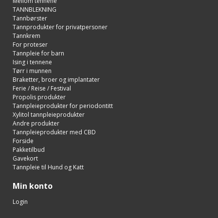
Mellom tennene
TANNBLEKNING
Tannbørster
Tannprodukter for privatpersoner
Tannkrem
For proteser
Tannpleie for barn
Ising i tennene
Tørr i munnen
Braketter, broer og implantater
Ferie / Reise / Festival
Propolis produkter
Tannpleieprodukter for periodontitt
Xylitol tannpleieprodukter
Andre produkter
Tannpleieprodukter med CBD
Forside
Pakketilbud
Gavekort
Tannpleie til Hund og Katt
Min konto
Login