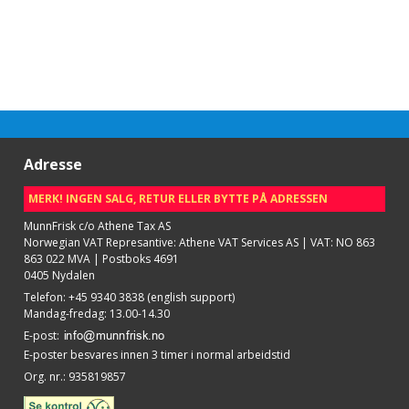
Adresse
MERK! INGEN SALG, RETUR ELLER BYTTE PÅ ADRESSEN
MunnFrisk c/o Athene Tax AS
Norwegian VAT Represantive: Athene VAT Services AS | VAT: NO 863
863 022 MVA | Postboks 4691
0405 Nydalen
Telefon
:
+45 9340 3838 (english support)
Mandag-fredag: 13.00-14.30
E-post
:
E-poster besvares innen 3 timer i normal arbeidstid
Org. nr.
:
935819857