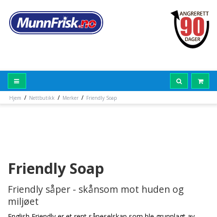
/
/
/
Hjem
Nettbutikk
Merker
Friendly Soap
Friendly Soap
Friendly såper - skånsom mot huden og
miljøet
English Friendly er et rent såpeselskap som ble grunnlagt av