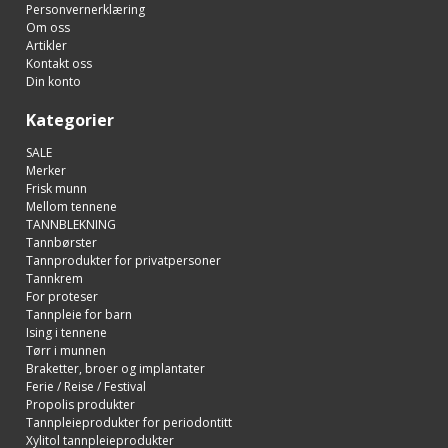
Personvernerklæring
Om oss
Artikler
Kontakt oss
Din konto
Kategorier
SALE
Merker
Frisk munn
Mellom tennene
TANNBLEKNING
Tannbørster
Tannprodukter for privatpersoner
Tannkrem
For proteser
Tannpleie for barn
Ising i tennene
Tørr i munnen
Braketter, broer og implantater
Ferie / Reise / Festival
Propolis produkter
Tannpleieprodukter for periodontitt
Xylitol tannpleieprodukter