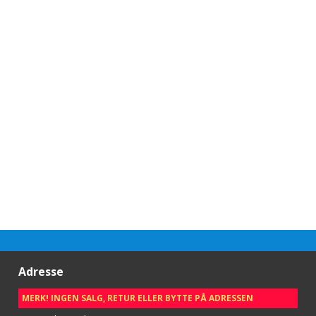
Adresse
MERK! INGEN SALG, RETUR ELLER BYTTE PÅ ADRESSEN