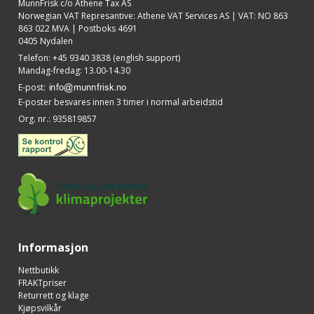
MunnFrisk c/o Athene Tax AS
Norwegian VAT Represantive: Athene VAT Services AS | VAT: NO 863
863 022 MVA | Postboks 4691
0405 Nydalen
Telefon
:
+45 9340 3838 (english support)
Mandag-fredag: 13.00-14.30
E-post
:
E-poster besvares innen 3 timer i normal arbeidstid
Org. nr.
:
935819857
Informasjon
Nettbutikk
FRAKTpriser
Returrett og klage
Kjøpsvilkår