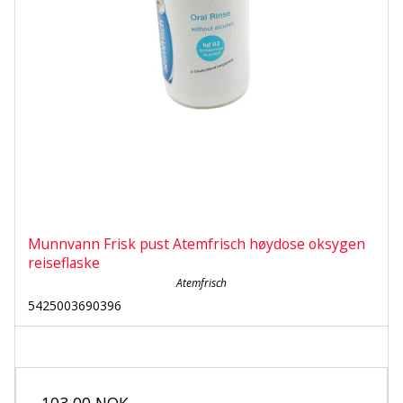
Munnvann Frisk pust Atemfrisch høydose oksygen
reiseflaske
Atemfrisch
5425003690396
103,00 NOK