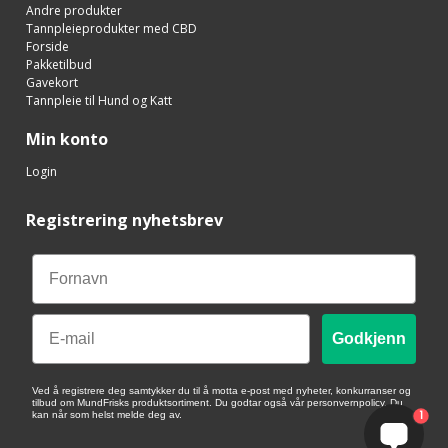
Andre produkter
Tannpleieprodukter med CBD
Forside
Pakketilbud
Gavekort
Tannpleie til Hund og Katt
Min konto
Login
Registrering nyhetsbrev
Email
Godkjenn
Ved å registrere deg samtykker du til å motta e-post med nyheter, konkurranser og
tilbud om MundFrisks produktsortiment. Du godtar også vår personvernpolicy. Du
1
kan når som helst melde deg av.