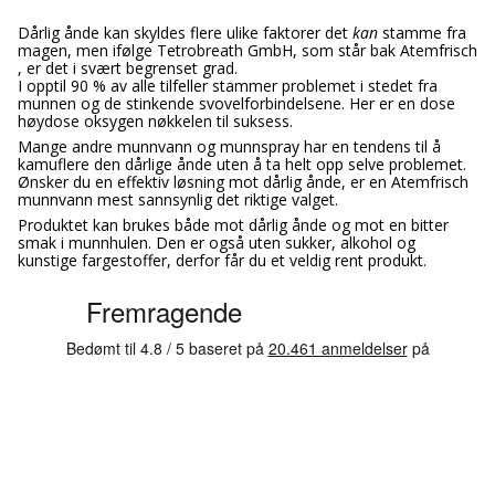
Dårlig ånde kan skyldes flere ulike faktorer det
kan
stamme fra
magen, men ifølge Tetrobreath GmbH, som står bak Atemfrisch
, er det i svært begrenset grad.
I opptil 90 % av alle tilfeller stammer problemet i stedet fra
munnen og de stinkende svovelforbindelsene. Her er en dose
høydose oksygen nøkkelen til suksess.
Mange andre munnvann og munnspray har en tendens til å
kamuflere den dårlige ånde uten å ta helt opp selve problemet.
Ønsker du en effektiv løsning mot dårlig ånde, er en Atemfrisch
munnvann mest sannsynlig det riktige valget.
Produktet kan brukes både mot dårlig ånde og mot en bitter
smak i munnhulen. Den er også uten sukker, alkohol og
kunstige fargestoffer, derfor får du et veldig rent produkt.