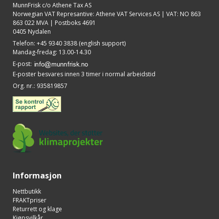
MunnFrisk c/o Athene Tax AS
Norwegian VAT Represantive: Athene VAT Services AS | VAT: NO 863
863 022 MVA | Postboks 4691
0405 Nydalen
Telefon
:
+45 9340 3838 (english support)
Mandag-fredag: 13.00-14.30
E-post
:
E-poster besvares innen 3 timer i normal arbeidstid
Org. nr.
:
935819857
Informasjon
Nettbutikk
FRAKTpriser
Returrett og klage
Kjøpsvilkår