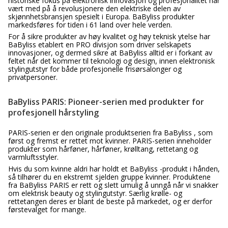
historiske fokus på elektronisk innovasjon og profesjonalitet har
vært med på å revolusjonere den elektriske delen av
skjønnhetsbransjen spesielt i Europa. BaByliss produkter
markedsføres for tiden i 61 land over hele verden.
For å sikre produkter av høy kvalitet og høy teknisk ytelse har
BaByliss etablert en PRO divisjon som driver selskapets
innovasjoner, og dermed sikre at BaByliss alltid er i forkant av
feltet når det kommer til teknologi og design, innen elektronisk
stylingutstyr for både profesjonelle frisørsalonger og
privatpersoner.
BaByliss PARIS: Pioneer-serien med produkter for
profesjonell hårstyling
PARIS-serien er den originale produktserien fra BaByliss , som
først og fremst er rettet mot kvinner. PARIS-serien inneholder
produkter som hårføner, hårføner, krølltang, rettetang og
varmluftsstyler.
Hvis du som kvinne aldri har holdt et BaByliss -produkt i hånden,
så tilhører du en ekstremt sjelden gruppe kvinner. Produktene
fra BaByliss PARIS er rett og slett umulig å unngå når vi snakker
om elektrisk beauty og stylingutstyr. Særlig krølle- og
rettetangen deres er blant de beste på markedet, og er derfor
førstevalget for mange.