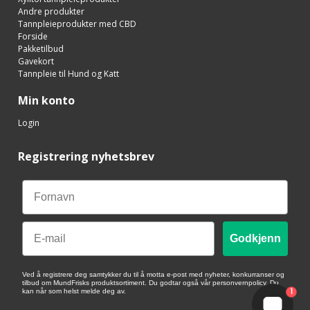
Andre produkter
Tannpleieprodukter med CBD
Forside
Pakketilbud
Gavekort
Tannpleie til Hund og Katt
Min konto
Login
Registrering nyhetsbrev
Email
Godkjenn
Ved å registrere deg samtykker du til å motta e-post med nyheter, konkurranser og
tilbud om MundFrisks produktsortiment. Du godtar også vår personvernpolicy. Du
1
kan når som helst melde deg av.