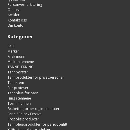
Personvernerklæring
Om oss
Artikler
Kontakt oss
Din konto
Kategorier
SALE
Merker
Frisk munn
Mellom tennene
TANNBLEKNING
Tannbørster
Tannprodukter for privatpersoner
Tannkrem
For proteser
Tannpleie for barn
Ising i tennene
Tørr i munnen
Braketter, broer og implantater
Ferie / Reise / Festival
Propolis produkter
Tannpleieprodukter for periodontitt
Xylitol tannpleieprodukter