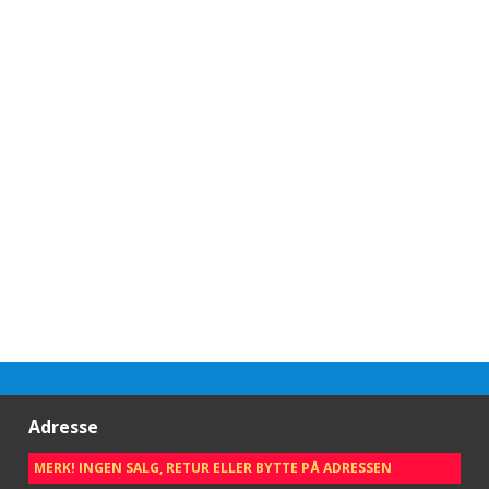
Adresse
MERK! INGEN SALG, RETUR ELLER BYTTE PÅ ADRESSEN