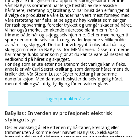
for å gi alle muligheten til å oppnå et salongresultat hjemme.
Vårt BaByliss sortiment har lenge bestått av de klassiske
hårfønere, rettetang og krølltang. Vi har brukt den erfaringen til
å velge de produktene våre kunder har vært mest fornøyd med.
Våre rettetang har f.eks. et belegg av høy kvalitet som sørger
for rask oppvarming, fordeler trykket og unngår skader på håret.
Vi har også merket en økende interesse blant menn for å
trimme både hår og skjegg selv hjemme. Det er mye penger å
spare dersom du selv kan ta deg av det løpende vedlikeholdet
av håret og skjegget. Derfor har vi begynt å tilby bl.a. hår- og
skjeggtrimmere fra BaByliss -for-MEN-serien. Disse trimmerne
har mange funksjoner som gjør at du kan ta vare på nesten alt
vedlikehold på håret og skjegget.
For deg som er ute etter noe utenom det vanlige kan vi f.eks.
anbefaler vår Curl Secret krølltang, som damper håret mens du
krøller det. Vår Steam Luster Styler rettetang har samme
dampfunksjon. Med dampen beskytter du selvfølgelig håret,
men det blir også luftig, fyldig og får en vakker glans.
Ingen produkter å vise.
BaByliss : En verden av profesjonelt elektrisk
stylingutstyr
Det er vanskelig å lete etter en ny hårføner, krølltang eller
trimmer uten å komme over navnet BaByliss . Selskapets