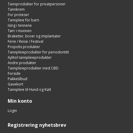
Tannprodukter for privatpersoner
Tannkrem
For proteser
Tannpleie for barn
Ising i tennene
Tørr i munnen
Braketter, broer og implantater
Ferie / Reise / Festival
Propolis produkter
Tannpleieprodukter for periodontitt
Xylitol tannpleieprodukter
Andre produkter
Tannpleieprodukter med CBD
Forside
Pakketilbud
Gavekort
Tannpleie til Hund og Katt
Min konto
Login
Registrering nyhetsbrev