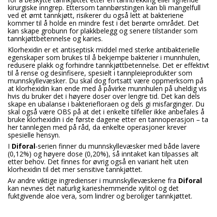
kirurgiske inngrep. Ettersom tannbørstingen kan bli mangelfull
ved et ømt tannkjøtt, risikerer du også lett at bakteriene
kommer til å holde en mindre fest i det berørte området. Det
kan skape grobunn for plakkbelegg og senere tilstander som
tannkjøttbetennelse og karies.
Klorhexidin er et antiseptisk middel med sterke antibakterielle
egenskaper som brukes til å bekjempe bakterier i munnhulen,
redusere plakk og forhindre tannkjøttbetennelse. Det er effektivt
til å rense og desinfisere, spesielt i tannpleieprodukter som
munnskyllevæsker. Du skal dog fortsatt være oppmerksom på
at klorhexidin kan ende med å påvirke munnhulen på uheldig vis
hvis du bruker det i høyere doser over lengre tid. Det kan dels
skape en ubalanse i bakteriefloraen og dels gi misfarginger. Du
skal også være OBS på at det i enkelte tilfeller ikke anbefales å
bruke klorhexidin i de første dagene etter en tannoperasjon – ta
her tannlegen med på råd, da enkelte operasjoner krever
spesielle hensyn.
I
Diforal
-serien finner du munnskyllevæsker med både lavere
(0,12%) og høyere dose (0,20%), så inntaket kan tilpasses alt
etter behov. Det finnes for øvrig også en variant helt uten
klorhexidin til det mer sensitive tannkjøttet.
Av andre viktige ingredienser i munnskyllevæskene fra
Diforal
kan nevnes det naturlig karieshemmende xylitol og det
fuktgivende aloe vera, som lindrer og beroliger tannkjøttet.