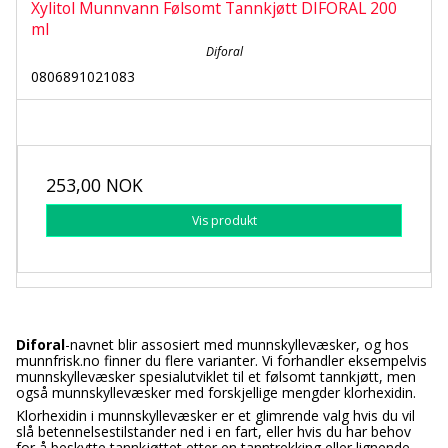
Xylitol Munnvann Følsomt Tannkjøtt DIFORAL 200
ml
Diforal
0806891021083
253,00 NOK
Vis produkt
Diforal
-navnet blir assosiert med munnskyllevæsker, og hos
munnfrisk.no finner du flere varianter. Vi forhandler eksempelvis
munnskyllevæsker spesialutviklet til et følsomt tannkjøtt, men
også munnskyllevæsker med forskjellige mengder klorhexidin.
Klorhexidin i munnskyllevæsker er et glimrende valg hvis du vil
slå betennelsestilstander ned i en fart, eller hvis du har behov
for å beskytte tannkjøttet etter en tanntrekking eller lignende