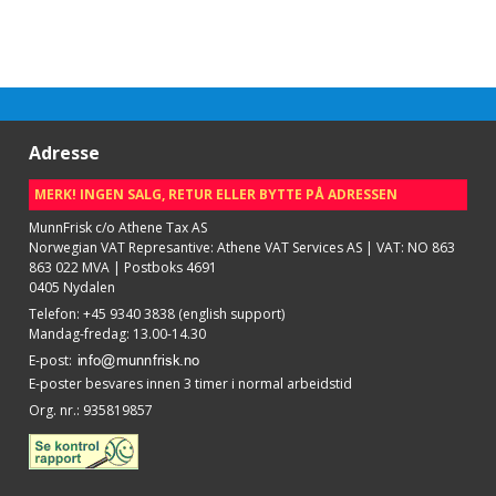
Adresse
MERK! INGEN SALG, RETUR ELLER BYTTE PÅ ADRESSEN
MunnFrisk c/o Athene Tax AS
Norwegian VAT Represantive: Athene VAT Services AS | VAT: NO 863
863 022 MVA | Postboks 4691
0405 Nydalen
Telefon
:
+45 9340 3838 (english support)
Mandag-fredag: 13.00-14.30
E-post
:
E-poster besvares innen 3 timer i normal arbeidstid
Org. nr.
:
935819857