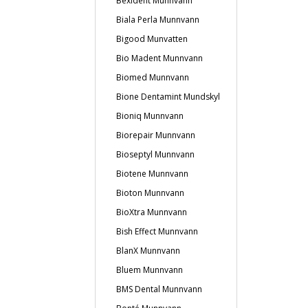
Bexident Munnvann
Biala Perla Munnvann
Bigood Munvatten
Bio Madent Munnvann
Biomed Munnvann
Bione Dentamint Mundskyl
Bioniq Munnvann
Biorepair Munnvann
Bioseptyl Munnvann
Biotene Munnvann
Bioton Munnvann
BioXtra Munnvann
Bish Effect Munnvann
BlanX Munnvann
Bluem Munnvann
BMS Dental Munnvann