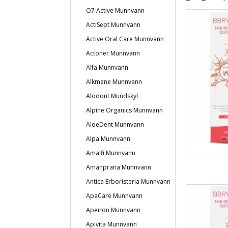
O7 Active Munnvann
ActiSept Munnvann
Active Oral Care Munnvann
Actoner Munnvann
Alfa Munnvann
Alkmene Munnvann
Alodont Mundskyl
Alpine Organics Munnvann
AloeDent Munnvann
Alpa Munnvann
Amalfi Munnvann
Amanprana Munnvann
Antica Erboristeria Munnvann
ApaCare Munnvann
Apeiron Munnvann
Apivita Munnvann