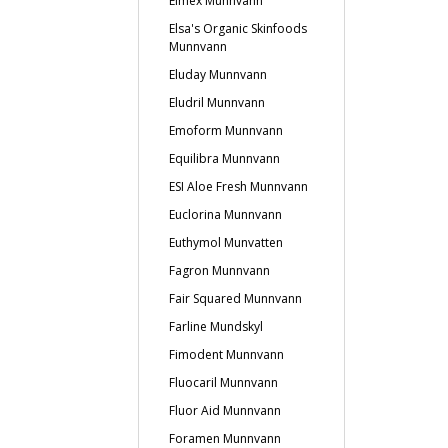
Elmex Munnvann
Elsa's Organic Skinfoods
Munnvann
Eluday Munnvann
Eludril Munnvann
Emoform Munnvann
Equilibra Munnvann
ESI Aloe Fresh Munnvann
Euclorina Munnvann
Euthymol Munvatten
Fagron Munnvann
Fair Squared Munnvann
Farline Mundskyl
Fimodent Munnvann
Fluocaril Munnvann
Fluor Aid Munnvann
Foramen Munnvann