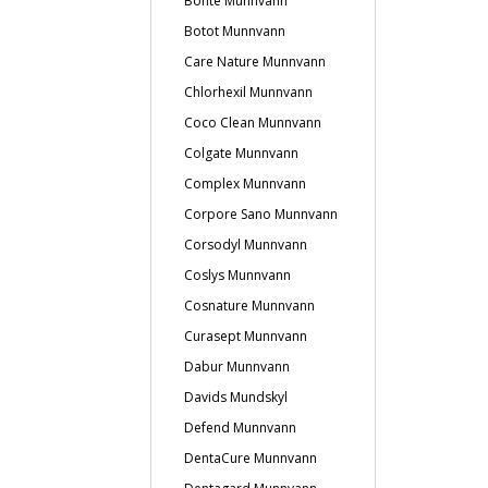
Bonté Munnvann
Botot Munnvann
Care Nature Munnvann
Chlorhexil Munnvann
Coco Clean Munnvann
Colgate Munnvann
Complex Munnvann
Corpore Sano Munnvann
Corsodyl Munnvann
Coslys Munnvann
Cosnature Munnvann
Curasept Munnvann
Dabur Munnvann
Davids Mundskyl
Defend Munnvann
DentaCure Munnvann