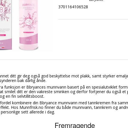
3701164106528
et ditt gir deg også god beskyttelse mot plakk, samt styrker emalje
synderen bak dårlig ånde.
a funksjon er Bbryances munnvann basert på en spesialutviklet formel
 at smilet ditt er den vakreste sminken og derfor fortjener du også et
g en fin selvtillitsboost.
fordel kombinere din Bbryance munnvann med tannkremen fra samme 
ffekt. Hos Munnfrisk.no finner du både munnvann, tannkrem og andre 
ersonlige sett allerede i dag.