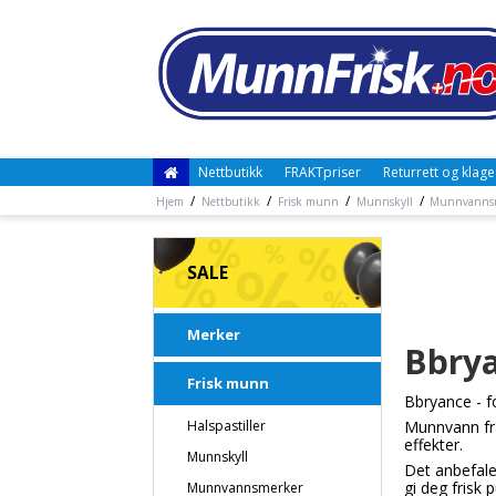
Nettbutikk
FRAKTpriser
Returrett og klage
/
/
/
/
Hjem
Nettbutikk
Frisk munn
Munnskyll
Munnvanns
SALE
Merker
Bbry
Frisk munn
Bbryance - fo
Halspastiller
Munnvann fra
effekter.
Munnskyll
Det anbefale
gi deg frisk 
Munnvannsmerker