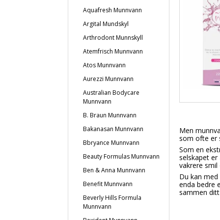
Aquafresh Munnvann
Argital Mundskyl
Arthrodont Munnskyll
Atemfrisch Munnvann
Atos Munnvann
Aurezzi Munnvann
Australian Bodycare
Munnvann
B. Braun Munnvann
Bakanasan Munnvann
Men munnvann
som ofte er 
Bbryance Munnvann
Som en ekstr
Beauty Formulas Munnvann
selskapet er
vakrere smil o
Ben & Anna Munnvann
Du kan med 
Benefit Munnvann
enda bedre e
sammen ditt p
Beverly Hills Formula
Munnvann