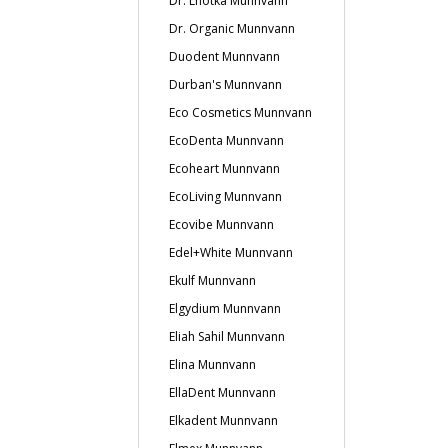
Dr. Lhotka Munnvann
Dr. Organic Munnvann
Duodent Munnvann
Durban's Munnvann
Eco Cosmetics Munnvann
EcoDenta Munnvann
Ecoheart Munnvann
EcoLiving Munnvann
Ecovibe Munnvann
Edel+White Munnvann
Ekulf Munnvann
Elgydium Munnvann
Eliah Sahil Munnvann
Elina Munnvann
EllaDent Munnvann
Elkadent Munnvann