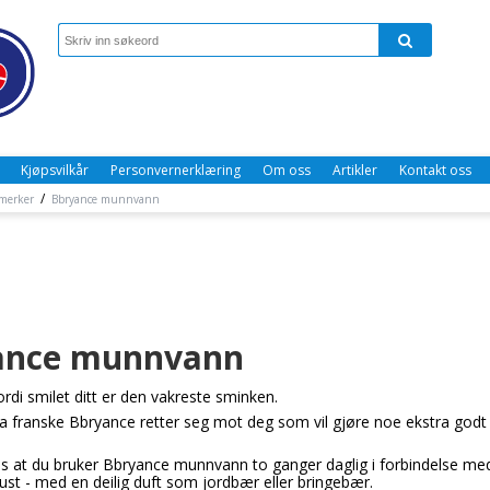
Kjøpsvilkår
Personvernerklæring
Om oss
Artikler
Kontakt oss
/
merker
Bbryance munnvann
ance munnvann
rdi smilet ditt er den vakreste sminken.
 franske Bbryance retter seg mot deg som vil gjøre noe ekstra godt f
s at du bruker Bbryance munnvann to ganger daglig i forbindelse me
pust - med en deilig duft som jordbær eller bringebær.