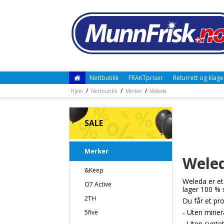
Nettbutikk
FRAKTpriser
Returrett og klage
/
/
/
Hjem
Nettbutikk
Merker
Weleda
SALE
Merker
Wele
&Keep
Weleda er et
O7 Active
lager 100 % 
2TH
Du får et pr
- Uten minera
5five
- Uten synte