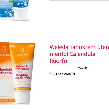
Weleda tannkrem ute
mentol Calendula
fluorfri
Weleda
4001638098014