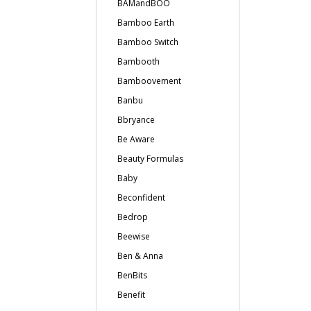
BAMandBOO
Bamboo Earth
Bamboo Switch
Bambooth
Bamboovement
Banbu
Bbryance
Be Aware
Beauty Formulas
Baby
Beconfident
Bedrop
Beewise
Ben & Anna
BenBits
Benefit