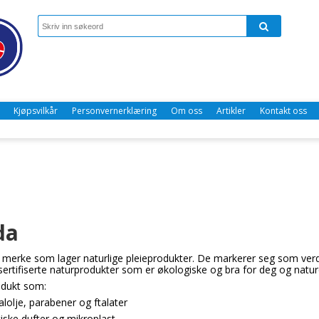
Kjøpsvilkår
Personvernerklæring
Om oss
Artikler
Kontakt oss
da
 merke som lager naturlige pleieprodukter. De markerer seg som ver
sertifiserte naturprodukter som er økologiske og bra for deg og natur
odukt som:
lolje, parabener og ftalater
tiske dufter og mikroplast