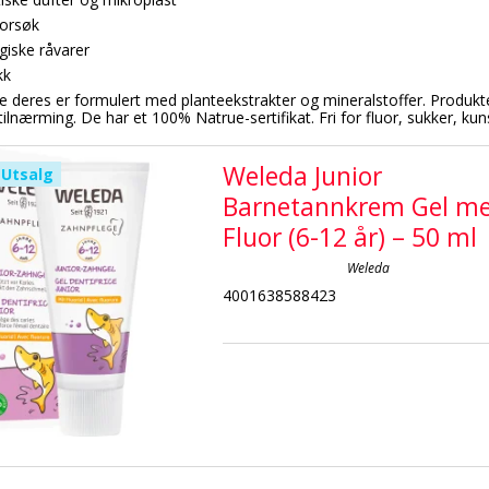
forsøk
giske råvarer
kk
deres er formulert med planteekstrakter og mineralstoffer. Produkte
tilnærming. De har et 100% Natrue-sertifikat. Fri for fluor, sukker, kun
Weleda Junior
Utsalg
Barnetannkrem Gel m
Fluor (6-12 år) – 50 ml
Weleda
4001638588423