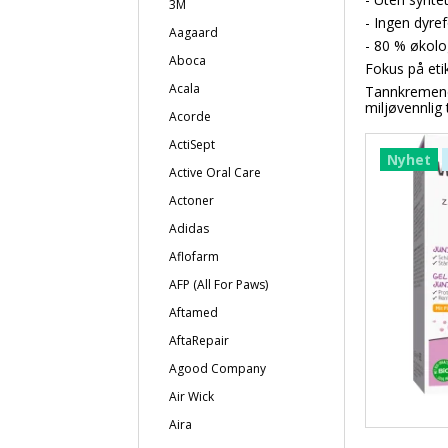
3M
- Ingen dyre
Aagaard
- 80 % økolo
Aboca
Fokus på eti
Acala
Tannkremene 
miljøvennlig 
Acorde
ActiSept
Nyhet
Active Oral Care
Actoner
Adidas
Aflofarm
AFP (All For Paws)
Aftamed
AftaRepair
Agood Company
Air Wick
Aira