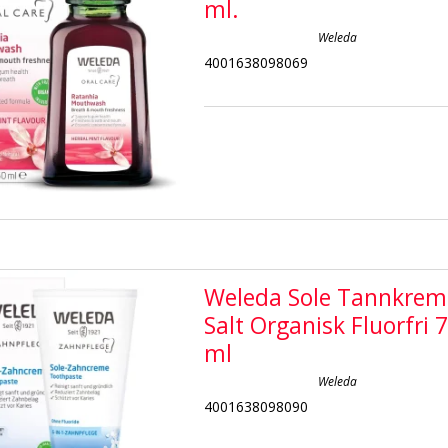
ml.
Weleda
4001638098069
Weleda Sole Tannkrem
Salt Organisk Fluorfri 
ml
Weleda
4001638098090