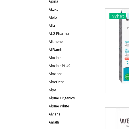
Ajona
Akuku
Nyhet
Aléló
Alfa
ALG Pharma
Alkmene
AllBambu
Aloclair
Aloclair PLUS
Alodont
AloeDent
Alpa
Alpine Organics
Alpine White
Alviana
Amalfi