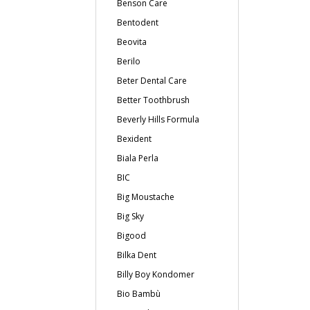
Benson Care
Bentodent
Beovita
Berilo
Beter Dental Care
Better Toothbrush
Beverly Hills Formula
Bexident
Biala Perla
BIC
Big Moustache
Big Sky
Bigood
Bilka Dent
Billy Boy Kondomer
Bio Bambù