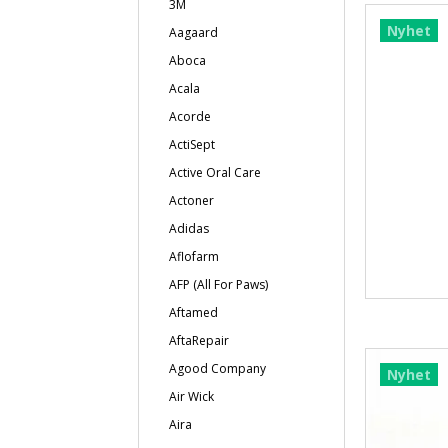
3M
Nyhet
Aagaard
Aboca
Acala
Acorde
ActiSept
Active Oral Care
Actoner
Adidas
Aflofarm
AFP (All For Paws)
Aftamed
AftaRepair
Agood Company
Nyhet
Air Wick
Aira