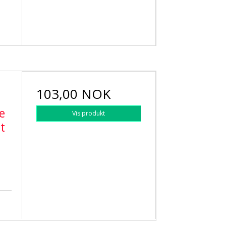
103,00 NOK
5
e
Vis produkt
t