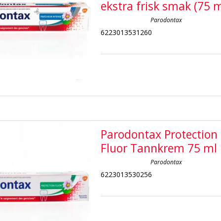
ekstra frisk smak (75 m
Parodontax
6223013531260
Parodontax Protection
Fluor Tannkrem 75 ml
Parodontax
6223013530256