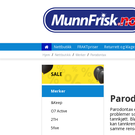
Nettbutikk
FRAKTpriser
Returrett og klage
/
/
/
Hjem
Nettbutikk
Merker
Parodontax
SALE
Merker
Paro
&Keep
Parodontax e
O7 Active
problemer s
tannkjøtt. B
2TH
kan tannkrem
5five
samme rense