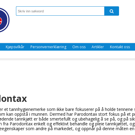
Kjøpsvilkår
Personvernerklæring
Om oss
Artikler
Kontakt oss
dontax
r et tannhygienemerke som ikke bare fokuserer på å holde tennene 
om kan oppstå i munnen. Dermed har Parodontax stort fokus på et p
lødende tannkjøtt er både smertefullt og ubehagelig å se på, og på sik
 fra Parodontax enkelt og effektivt behandle og pleie tannkjøttet,
egenskaper som andre på markedet, og oppnår på denne måten en 