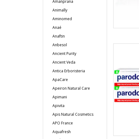
Amanprana
Animally
Aminomed
Anaé
Anaftin
Anbesol
Ancient Purity
Ancient Veda
Antica Erboristeria
ApaCare
Apeiron Natural Care
Apimani
Apivita
Apis Natural Cosmetics
APO France
Aquafresh