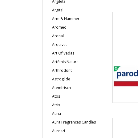
Argiletz
Argital
Arm & Hammer
Aromed
Aronal
Arquivet
Art Of Vedas
Artémis Nature
Arthrodont
Astroglide
Atemfrisch
Atos
Atrix
Auna
Aura Fragrances Candles
Aurezzi