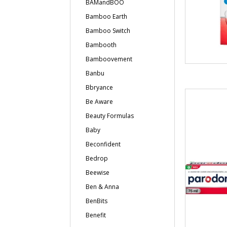
BAMandBOO
Bamboo Earth
Bamboo Switch
Bambooth
Bamboovement
Banbu
Bbryance
Be Aware
Beauty Formulas
Baby
Beconfident
Bedrop
Beewise
Ben & Anna
BenBits
Benefit