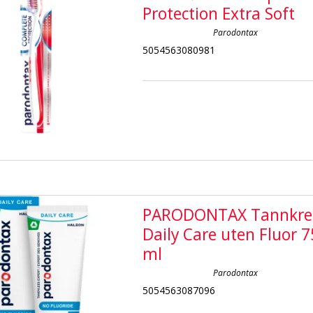
Protection Extra Soft
Parodontax
5054563080981
PARODONTAX Tannkr
Daily Care uten Fluor 7
ml
Parodontax
5054563087096