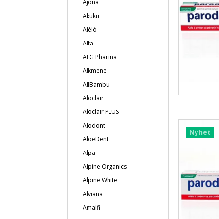
Ajona
Akuku
Aléló
Alfa
ALG Pharma
Alkmene
AllBambu
Aloclair
Aloclair PLUS
Alodont
Nyhet
AloeDent
Alpa
Alpine Organics
Alpine White
Alviana
Amalfi