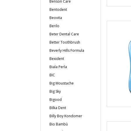
Benson Care
Bentodent
Beovita
Berilo
Beter Dental Care
Better Toothbrush
Beverly Hills Formula
Bexident
Biala Perla
BIC
Big Moustache
Big Sky
Bigood
Bilka Dent
Billy Boy Kondomer
Bio Bambù