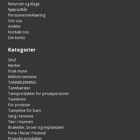
Returrett og klage
Kjøpsvilkår
Personvernerklæring
Om oss
Artikler
Kontakt oss
Din konto
Kategorier
SALE
Merker
Frisk munn
Mellom tennene
TANNBLEKNING
Tannbørster
Tannprodukter for privatpersoner
Tannkrem
For proteser
Tannpleie for barn
Ising i tennene
Tørr i munnen
Braketter, broer og implantater
Ferie / Reise / Festival
Propolis produkter