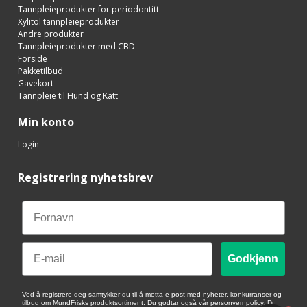
Tannpleieprodukter for periodontitt
Xylitol tannpleieprodukter
Andre produkter
Tannpleieprodukter med CBD
Forside
Pakketilbud
Gavekort
Tannpleie til Hund og Katt
Min konto
Login
Registrering nyhetsbrev
Email
Godkjenn
Ved å registrere deg samtykker du til å motta e-post med nyheter, konkurranser og
tilbud om MundFrisks produktsortiment. Du godtar også vår personvernpolicy. Du