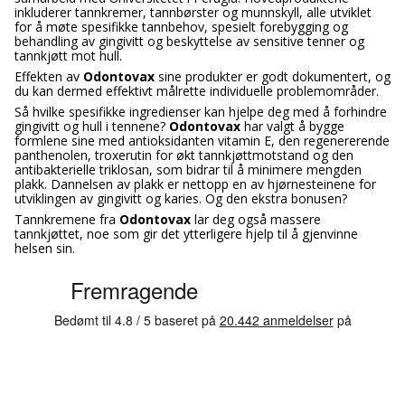
inkluderer tannkremer, tannbørster og munnskyll, alle utviklet
for å møte spesifikke tannbehov, spesielt forebygging og
behandling av gingivitt og beskyttelse av sensitive tenner og
tannkjøtt mot hull.
Effekten av
Odontovax
sine produkter er godt dokumentert, og
du kan dermed effektivt målrette individuelle problemområder.
Så hvilke spesifikke ingredienser kan hjelpe deg med å forhindre
gingivitt og hull i tennene?
Odontovax
har valgt å bygge
formlene sine med antioksidanten vitamin E, den regenererende
panthenolen, troxerutin for økt tannkjøttmotstand og den
antibakterielle triklosan, som bidrar til å minimere mengden
plakk. Dannelsen av plakk er nettopp en av hjørnesteinene for
utviklingen av gingivitt og karies. Og den ekstra bonusen?
Tannkremene fra
Odontovax
lar deg også massere
tannkjøttet, noe som gir det ytterligere hjelp til å gjenvinne
helsen sin.