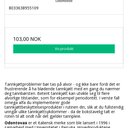
Odontovax
8033638955109
103,00 NOK
Vis produkt
Tannkjøttproblemer bør tas på alvor - og ikke bare fordi det er
frustrerende å ha blødende tannkjøtt med en gang du nærmer
deg tannbørsten. Betent tannkjøtt kan utvikle seg til flere
alvorlige tilstander, som for eksempel periodontitt. I verste fall
omega alfa du implementerer gode
tannkjøttbeskyttelsesprodukter i rutinen din, slik at du fullstendig
unngår ulike tannkjøttsykdommer - da de bokstavelig talt er
roten til alt ondt når det gjelder tannpleie.
Odontovax
er et italiensk merke som ble lansert i 1996 i
samarbeid med Universitetet i Perugia. Hovedproduktene