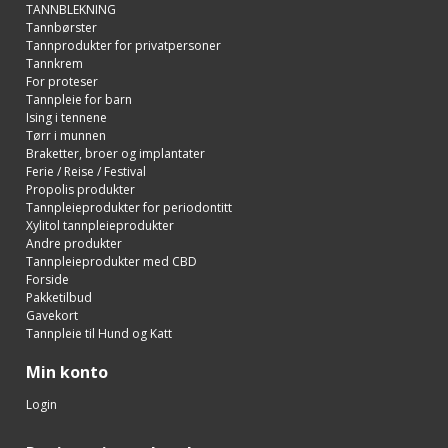
TANNBLEKNING
Tannbørster
Tannprodukter for privatpersoner
Tannkrem
For proteser
Tannpleie for barn
Ising i tennene
Tørr i munnen
Braketter, broer og implantater
Ferie / Reise / Festival
Propolis produkter
Tannpleieprodukter for periodontitt
Xylitol tannpleieprodukter
Andre produkter
Tannpleieprodukter med CBD
Forside
Pakketilbud
Gavekort
Tannpleie til Hund og Katt
Min konto
Login