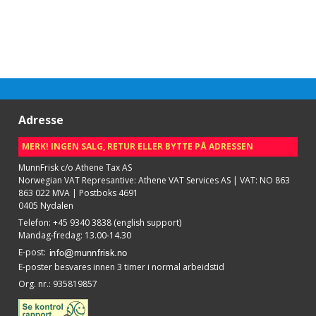
Adresse
MERK! INGEN SALG, RETUR ELLER BYTTE PÅ ADRESSEN
MunnFrisk c/o Athene Tax AS
Norwegian VAT Represantive: Athene VAT Services AS | VAT: NO 863
863 022 MVA | Postboks 4691
0405 Nydalen
Telefon
:
+45 9340 3838 (english support)
Mandag-fredag: 13.00-14.30
E-post
:
E-poster besvares innen 3 timer i normal arbeidstid
Org. nr.
:
935819857