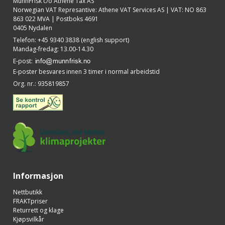
MunnFrisk c/o Athene Tax AS
Norwegian VAT Represantive: Athene VAT Services AS | VAT: NO 863
863 022 MVA | Postboks 4691
0405 Nydalen
Telefon
:
+45 9340 3838 (english support)
Mandag-fredag: 13.00-14.30
E-post
:
E-poster besvares innen 3 timer i normal arbeidstid
Org. nr.
:
935819857
Informasjon
Nettbutikk
FRAKTpriser
Returrett og klage
Kjøpsvilkår