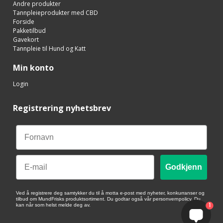
Andre produkter
Tannpleieprodukter med CBD
Forside
Pakketilbud
Gavekort
Tannpleie til Hund og Katt
Min konto
Login
Registrering nyhetsbrev
Email
Godkjenn
Ved å registrere deg samtykker du til å motta e-post med nyheter, konkurranser og
tilbud om MundFrisks produktsortiment. Du godtar også vår personvernpolicy. Du
1
kan når som helst melde deg av.