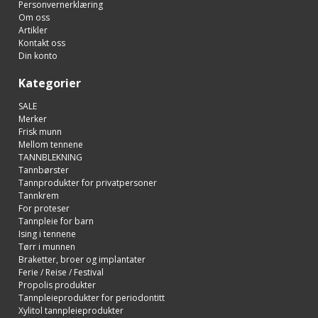
Personvernerklæring
Om oss
Artikler
Kontakt oss
Din konto
Kategorier
SALE
Merker
Frisk munn
Mellom tennene
TANNBLEKNING
Tannbørster
Tannprodukter for privatpersoner
Tannkrem
For proteser
Tannpleie for barn
Ising i tennene
Tørr i munnen
Braketter, broer og implantater
Ferie / Reise / Festival
Propolis produkter
Tannpleieprodukter for periodontitt
Xylitol tannpleieprodukter