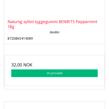
Naturlig xylitol tyggegummi BENBITS Peppermint
18g
BenBits
8720865414089
32,00 NOK
Vis produkt