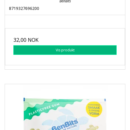
BenBits
8719327696200
32,00 NOK
Vis produkt