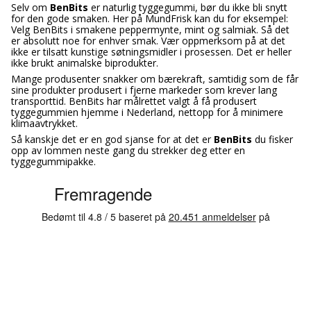
Selv om
BenBits
er naturlig tyggegummi, bør du ikke bli snytt
for den gode smaken. Her på MundFrisk kan du for eksempel:
Velg BenBits i smakene peppermynte, mint og salmiak. Så det
er absolutt noe for enhver smak. Vær oppmerksom på at det
ikke er tilsatt kunstige søtningsmidler i prosessen. Det er heller
ikke brukt animalske biprodukter.
Mange produsenter snakker om bærekraft, samtidig som de får
sine produkter produsert i fjerne markeder som krever lang
transporttid. BenBits har målrettet valgt å få produsert
tyggegummien hjemme i Nederland, nettopp for å minimere
klimaavtrykket.
Så kanskje det er en god sjanse for at det er
BenBits
du fisker
opp av lommen neste gang du strekker deg etter en
tyggegummipakke.