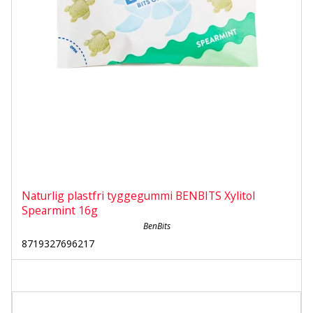
Naturlig plastfri tyggegummi BENBITS Xylitol
Spearmint 16g
BenBits
8719327696217