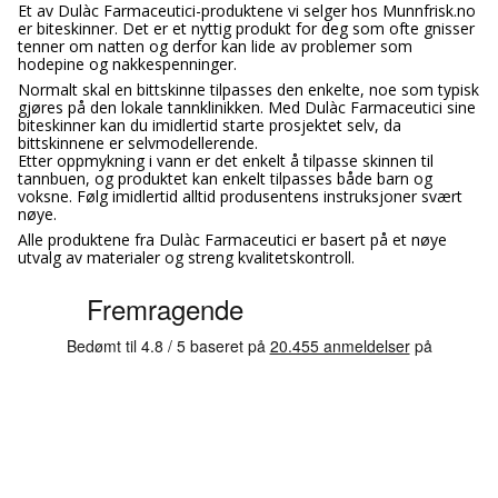
Et av Dulàc Farmaceutici-produktene vi selger hos Munnfrisk.no
er biteskinner. Det er et nyttig produkt for deg som ofte gnisser
tenner om natten og derfor kan lide av problemer som
hodepine og nakkespenninger.
Normalt skal en bittskinne tilpasses den enkelte, noe som typisk
gjøres på den lokale tannklinikken. Med Dulàc Farmaceutici sine
biteskinner kan du imidlertid starte prosjektet selv, da
bittskinnene er selvmodellerende.
Etter oppmykning i vann er det enkelt å tilpasse skinnen til
tannbuen, og produktet kan enkelt tilpasses både barn og
voksne. Følg imidlertid alltid produsentens instruksjoner svært
nøye.
Alle produktene fra Dulàc Farmaceutici er basert på et nøye
utvalg av materialer og streng kvalitetskontroll.