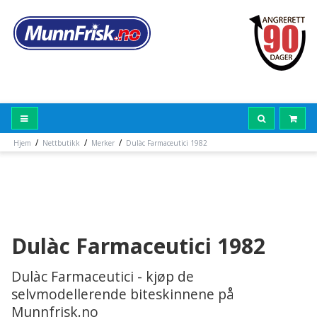
/
/
/
Hjem
Nettbutikk
Merker
Dulàc Farmaceutici 1982
Dulàc Farmaceutici 1982
Dulàc Farmaceutici - kjøp de
selvmodellerende biteskinnene på
Munnfrisk.no