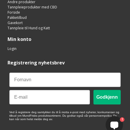
Andre produkter
Tannpleieprodukter med CBD
Forside
Pakketilbud
Gavekort
Tannpleie til Hund og Katt
Min konto
Login
Registrering nyhetsbrev
Email
Godkjenn
Ved å registrere deg samtykker du til å motta e-post med nyheter, konkurranser og
tilbud om MundFrisks produktsortiment. Du godtar også vår personvernpolicy. Du
1
kan når som helst melde deg av.