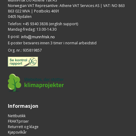
MunnFrisk c/o Athene Tax AS
Norwegian VAT Represantive: Athene VAT Services AS | VAT: NO 863
863 022 MVA | Postboks 4691
0405 Nydalen
Telefon
:
+45 9340 3838 (english support)
Mandag-fredag: 13.00-14.30
E-post
:
E-poster besvares innen 3 timer i normal arbeidstid
Org. nr.
:
935819857
Informasjon
Nettbutikk
FRAKTpriser
Returrett og klage
Kjøpsvilkår