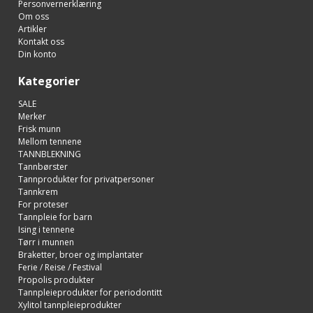
Personvernerklæring
Om oss
Artikler
Kontakt oss
Din konto
Kategorier
SALE
Merker
Frisk munn
Mellom tennene
TANNBLEKNING
Tannbørster
Tannprodukter for privatpersoner
Tannkrem
For proteser
Tannpleie for barn
Ising i tennene
Tørr i munnen
Braketter, broer og implantater
Ferie / Reise / Festival
Propolis produkter
Tannpleieprodukter for periodontitt
Xylitol tannpleieprodukter