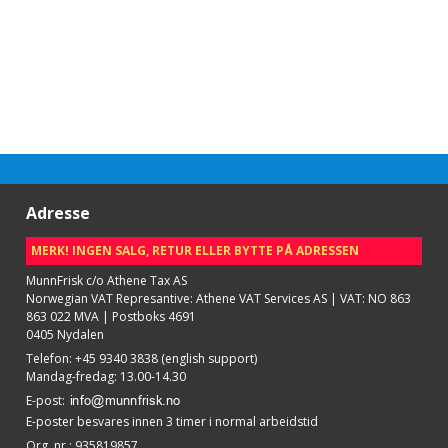
Adresse
MERK! INGEN SALG, RETUR ELLER BYTTE PÅ ADRESSEN
MunnFrisk c/o Athene Tax AS
Norwegian VAT Represantive: Athene VAT Services AS | VAT: NO 863
863 022 MVA | Postboks 4691
0405 Nydalen
Telefon
:
+45 9340 3838 (english support)
Mandag-fredag: 13.00-14.30
E-post
:
E-poster besvares innen 3 timer i normal arbeidstid
Org. nr.
:
935819857