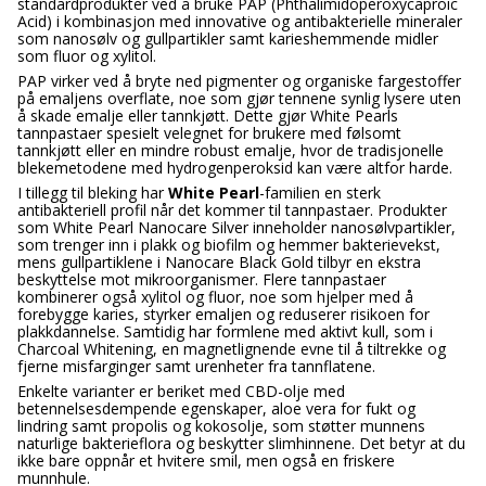
standardprodukter ved å bruke PAP (Phthalimidoperoxycaproic
Acid) i kombinasjon med innovative og antibakterielle mineraler
som nanosølv og gullpartikler samt karieshemmende midler
som fluor og xylitol.
PAP virker ved å bryte ned pigmenter og organiske fargestoffer
på emaljens overflate, noe som gjør tennene synlig lysere uten
å skade emalje eller tannkjøtt. Dette gjør White Pearls
tannpastaer spesielt velegnet for brukere med følsomt
tannkjøtt eller en mindre robust emalje, hvor de tradisjonelle
blekemetodene med hydrogenperoksid kan være altfor harde.
I tillegg til bleking har
White Pearl
-familien en sterk
antibakteriell profil når det kommer til tannpastaer. Produkter
som White Pearl Nanocare Silver inneholder nanosølvpartikler,
som trenger inn i plakk og biofilm og hemmer bakterievekst,
mens gullpartiklene i Nanocare Black Gold tilbyr en ekstra
beskyttelse mot mikroorganismer. Flere tannpastaer
kombinerer også xylitol og fluor, noe som hjelper med å
forebygge karies, styrker emaljen og reduserer risikoen for
plakkdannelse. Samtidig har formlene med aktivt kull, som i
Charcoal Whitening, en magnetlignende evne til å tiltrekke og
fjerne misfarginger samt urenheter fra tannflatene.
Enkelte varianter er beriket med CBD-olje med
betennelsesdempende egenskaper, aloe vera for fukt og
lindring samt propolis og kokosolje, som støtter munnens
naturlige bakterieflora og beskytter slimhinnene. Det betyr at du
ikke bare oppnår et hvitere smil, men også en friskere
munnhule.