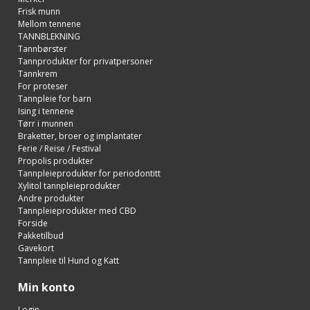
Frisk munn
Mellom tennene
TANNBLEKNING
Tannbørster
Tannprodukter for privatpersoner
Tannkrem
For proteser
Tannpleie for barn
Ising i tennene
Tørr i munnen
Braketter, broer og implantater
Ferie / Reise / Festival
Propolis produkter
Tannpleieprodukter for periodontitt
Xylitol tannpleieprodukter
Andre produkter
Tannpleieprodukter med CBD
Forside
Pakketilbud
Gavekort
Tannpleie til Hund og Katt
Min konto
Login