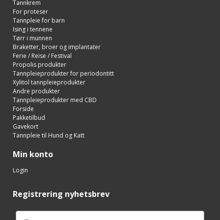
Tannkrem
For proteser
Tannpleie for barn
Ising i tennene
Tørr i munnen
Braketter, broer og implantater
Ferie / Reise / Festival
Propolis produkter
Tannpleieprodukter for periodontitt
Xylitol tannpleieprodukter
Andre produkter
Tannpleieprodukter med CBD
Forside
Pakketilbud
Gavekort
Tannpleie til Hund og Katt
Min konto
Login
Registrering nyhetsbrev