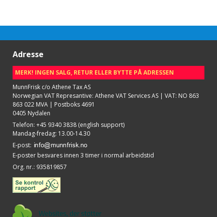
Adresse
MERK! INGEN SALG, RETUR ELLER BYTTE PÅ ADRESSEN
MunnFrisk c/o Athene Tax AS
Norwegian VAT Represantive: Athene VAT Services AS | VAT: NO 863
863 022 MVA | Postboks 4691
0405 Nydalen
Telefon
:
+45 9340 3838 (english support)
Mandag-fredag: 13.00-14.30
E-post
:
E-poster besvares innen 3 timer i normal arbeidstid
Org. nr.
:
935819857