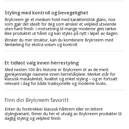
Styling med kontroll og bevegelighet
Brylcreem gir et medium hold med karakteristisk glans, noe
som gjør det ideelt for deg som ønsker et velpleid utseende
uten hard finish. I motsetning til mange moderne gels tørker
ikke produktet ut håret og kan styles på nytt i løpet av dagen.
Ønsker du mer struktur, kan du kombinere Brylcreem med
føntørking for ekstra volum og kontroll.
Et tidløst valg innen herrestyling
Med nesten 100 års historie er Brylcreem et av de mest
gjenkjennelige navnene innen herrehårpleie. Merket står for
klassisk maskulinitet, kvalitet og enkel styling – og er fortsatt
relevant i dag for både tradisjonelle og moderne looks.
Finn din Brylcreem favoritt
Enten du foretrekker klassisk hårkrem eller en lettere
stylingvariant, finner du her et utvalg av Brylcreem produkter til
daglig styling og velpleid finish.