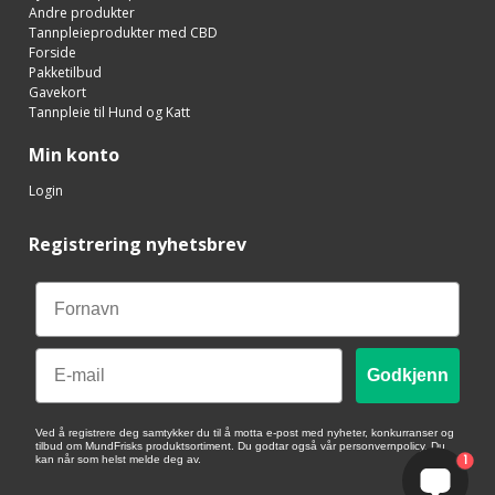
Andre produkter
Tannpleieprodukter med CBD
Forside
Pakketilbud
Gavekort
Tannpleie til Hund og Katt
Min konto
Login
Registrering nyhetsbrev
Email
Godkjenn
Ved å registrere deg samtykker du til å motta e-post med nyheter, konkurranser og
tilbud om MundFrisks produktsortiment. Du godtar også vår personvernpolicy. Du
1
kan når som helst melde deg av.