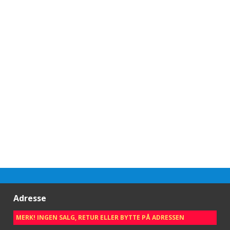
Adresse
MERK! INGEN SALG, RETUR ELLER BYTTE PÅ ADRESSEN