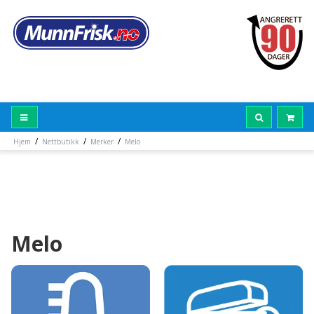
/
/
/
Hjem
Nettbutikk
Merker
Melo
Melo