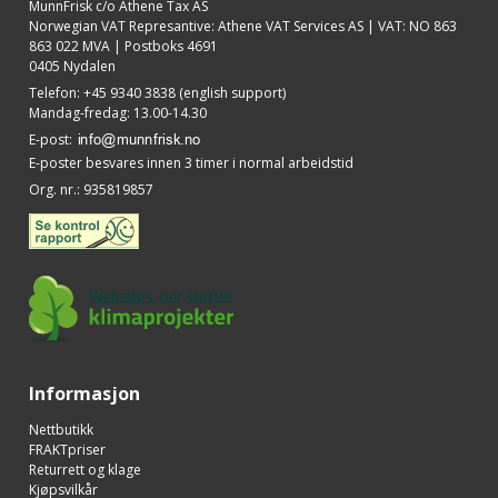
MunnFrisk c/o Athene Tax AS
Norwegian VAT Represantive: Athene VAT Services AS | VAT: NO 863
863 022 MVA | Postboks 4691
0405 Nydalen
Telefon
:
+45 9340 3838 (english support)
Mandag-fredag: 13.00-14.30
E-post
:
E-poster besvares innen 3 timer i normal arbeidstid
Org. nr.
:
935819857
Informasjon
Nettbutikk
FRAKTpriser
Returrett og klage
Kjøpsvilkår