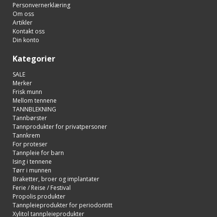
Personvernerklæring
Om oss
Artikler
Kontakt oss
Din konto
Kategorier
SALE
Merker
Frisk munn
Mellom tennene
TANNBLEKNING
Tannbørster
Tannprodukter for privatpersoner
Tannkrem
For proteser
Tannpleie for barn
Ising i tennene
Tørr i munnen
Braketter, broer og implantater
Ferie / Reise / Festival
Propolis produkter
Tannpleieprodukter for periodontitt
Xylitol tannpleieprodukter