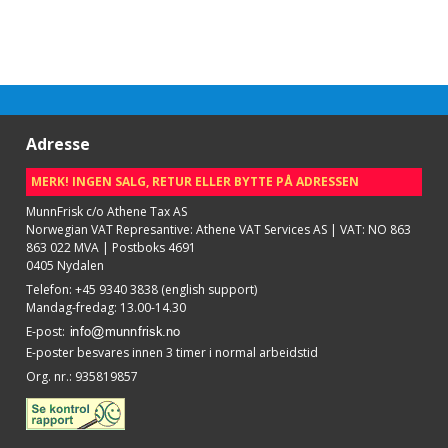
Adresse
MERK! INGEN SALG, RETUR ELLER BYTTE PÅ ADRESSEN
MunnFrisk c/o Athene Tax AS
Norwegian VAT Represantive: Athene VAT Services AS | VAT: NO 863
863 022 MVA | Postboks 4691
0405 Nydalen
Telefon
:
+45 9340 3838 (english support)
Mandag-fredag: 13.00-14.30
E-post
:
E-poster besvares innen 3 timer i normal arbeidstid
Org. nr.
:
935819857