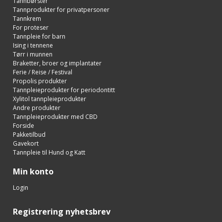
Tannbørster
Tannprodukter for privatpersoner
Tannkrem
For proteser
Tannpleie for barn
Ising i tennene
Tørr i munnen
Braketter, broer og implantater
Ferie / Reise / Festival
Propolis produkter
Tannpleieprodukter for periodontitt
Xylitol tannpleieprodukter
Andre produkter
Tannpleieprodukter med CBD
Forside
Pakketilbud
Gavekort
Tannpleie til Hund og Katt
Min konto
Login
Registrering nyhetsbrev