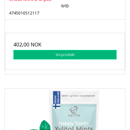
Xylify
4745010512117
402,00 NOK
Vis produkt