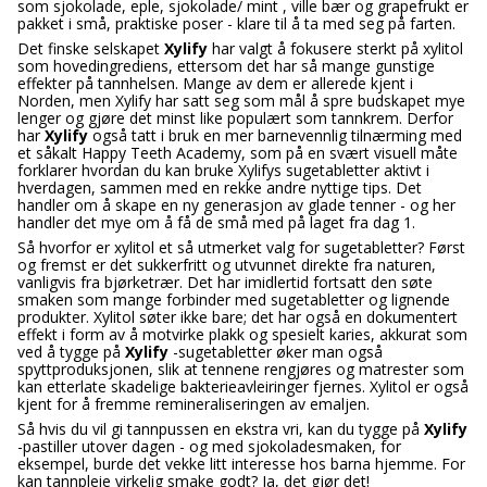
som sjokolade, eple, sjokolade/ mint , ville bær og grapefrukt er
pakket i små, praktiske poser - klare til å ta med seg på farten.
Det finske selskapet
Xylify
har valgt å fokusere sterkt på xylitol
som hovedingrediens, ettersom det har så mange gunstige
effekter på tannhelsen. Mange av dem er allerede kjent i
Norden, men Xylify har satt seg som mål å spre budskapet mye
lenger og gjøre det minst like populært som tannkrem. Derfor
har
Xylify
også tatt i bruk en mer barnevennlig tilnærming med
et såkalt Happy Teeth Academy, som på en svært visuell måte
forklarer hvordan du kan bruke Xylifys sugetabletter aktivt i
hverdagen, sammen med en rekke andre nyttige tips. Det
handler om å skape en ny generasjon av glade tenner - og her
handler det mye om å få de små med på laget fra dag 1.
Så hvorfor er xylitol et så utmerket valg for sugetabletter? Først
og fremst er det sukkerfritt og utvunnet direkte fra naturen,
vanligvis fra bjørketrær. Det har imidlertid fortsatt den søte
smaken som mange forbinder med sugetabletter og lignende
produkter. Xylitol søter ikke bare; det har også en dokumentert
effekt i form av å motvirke plakk og spesielt karies, akkurat som
ved å tygge på
Xylify
-sugetabletter øker man også
spyttproduksjonen, slik at tennene rengjøres og matrester som
kan etterlate skadelige bakterieavleiringer fjernes. Xylitol er også
kjent for å fremme remineraliseringen av emaljen.
Så hvis du vil gi tannpussen en ekstra vri, kan du tygge på
Xylify
-pastiller utover dagen - og med sjokoladesmaken, for
eksempel, burde det vekke litt interesse hos barna hjemme. For
kan tannpleie virkelig smake godt? Ja, det gjør det!