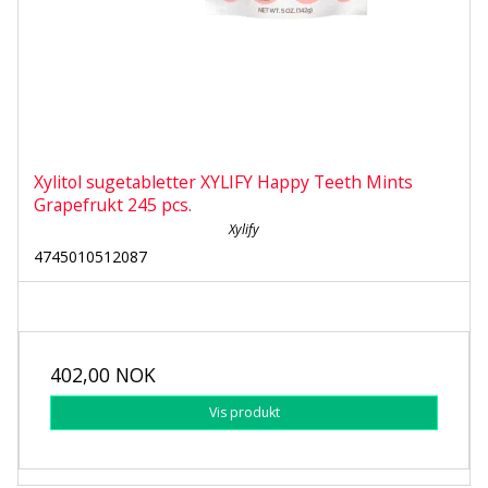
Xylitol sugetabletter XYLIFY Happy Teeth Mints
Grapefrukt 245 pcs.
Xylify
4745010512087
402,00 NOK
Vis produkt