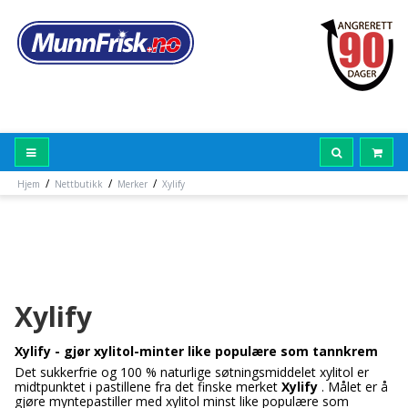
/
/
/
Hjem
Nettbutikk
Merker
Xylify
Xylify
Xylify - gjør xylitol-minter like populære som tannkrem
Det sukkerfrie og 100 % naturlige søtningsmiddelet xylitol er
midtpunktet i pastillene fra det finske merket
Xylify
. Målet er å
gjøre myntepastiller med xylitol minst like populære som