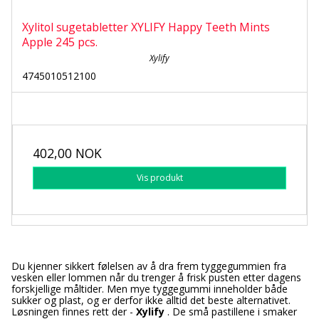
Xylitol sugetabletter XYLIFY Happy Teeth Mints
Apple 245 pcs.
Xylify
4745010512100
402,00 NOK
Vis produkt
Du kjenner sikkert følelsen av å dra frem tyggegummien fra
vesken eller lommen når du trenger å frisk pusten etter dagens
forskjellige måltider. Men mye tyggegummi inneholder både
sukker og plast, og er derfor ikke alltid det beste alternativet.
Løsningen finnes rett der -
Xylify
. De små pastillene i smaker