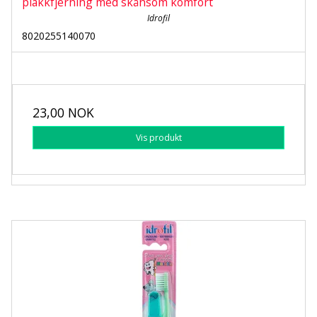
plakkfjerning med skånsom komfort
Idrofil
8020255140070
23,00 NOK
Vis produkt