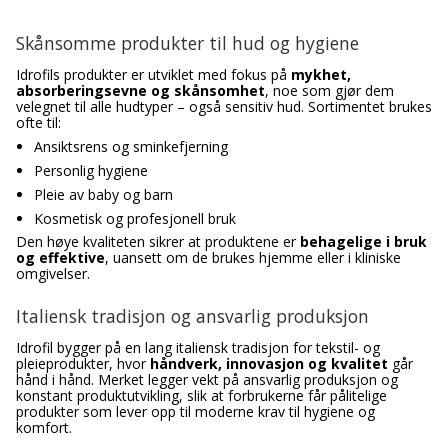
Skånsomme produkter til hud og hygiene
Idrofils produkter er utviklet med fokus på
mykhet,
absorberingsevne og skånsomhet
, noe som gjør dem
velegnet til alle hudtyper – også sensitiv hud. Sortimentet brukes
ofte til:
Ansiktsrens og sminkefjerning
Personlig hygiene
Pleie av baby og barn
Kosmetisk og profesjonell bruk
Den høye kvaliteten sikrer at produktene er
behagelige i bruk
og effektive
, uansett om de brukes hjemme eller i kliniske
omgivelser.
Italiensk tradisjon og ansvarlig produksjon
Idrofil bygger på en lang italiensk tradisjon for tekstil- og
pleieprodukter, hvor
håndverk, innovasjon og kvalitet
går
hånd i hånd. Merket legger vekt på ansvarlig produksjon og
konstant produktutvikling, slik at forbrukerne får pålitelige
produkter som lever opp til moderne krav til hygiene og
komfort.