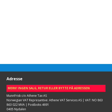
Adresse
MERK! INGEN SALG, RETUR ELLER BYTTE PÅ ADRESSEN
MunnFrisk c/o Athene Tax AS
Norwegian VAT Represantive: Athene VAT Services AS | VAT: NO 863
863 022 MVA | Postboks 4691
0405 Nydalen