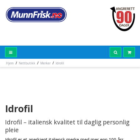
/
/
/
Hjem
Nettbutikk
Merker
Idrofil
Idrofil
Idrofil – italiensk kvalitet til daglig personlig
pleie
Idrofil er et anerkjent italiensk merke med mer enn 100 års