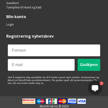
Gavekort
Tannpleie til Hund og Katt
Min konto
Login
Registrering nyhetsbrev
Email
Godkjenn
Ved å registrere deg samtykker du til å motta e-post med nyheter, konkurranser og
tilbud om MundFrisks produktsortiment. Du godtar også vår personvernpolicy. Du
1
kan når som helst melde deg av.
MunnFrisk.no © 2024