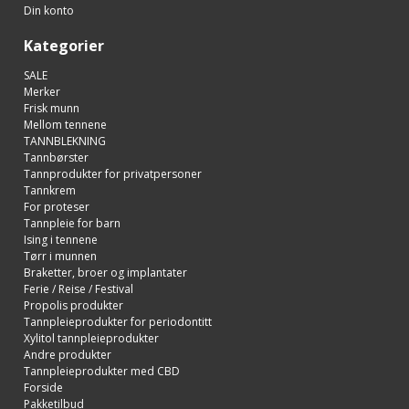
Din konto
Kategorier
SALE
Merker
Frisk munn
Mellom tennene
TANNBLEKNING
Tannbørster
Tannprodukter for privatpersoner
Tannkrem
For proteser
Tannpleie for barn
Ising i tennene
Tørr i munnen
Braketter, broer og implantater
Ferie / Reise / Festival
Propolis produkter
Tannpleieprodukter for periodontitt
Xylitol tannpleieprodukter
Andre produkter
Tannpleieprodukter med CBD
Forside
Pakketilbud