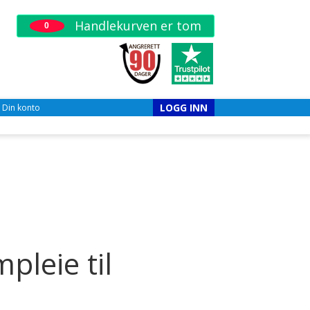
Handlekurven er tom
0
LOGG INN
Din konto
leie til