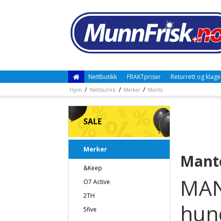
Nettbutikk
FRAKTpriser
Returrett og klage
/
/
/
Hjem
Nettbutikk
Merker
Manto
SALE
Merker
Mant
&Keep
MANT
O7 Active
2TH
hund
5five