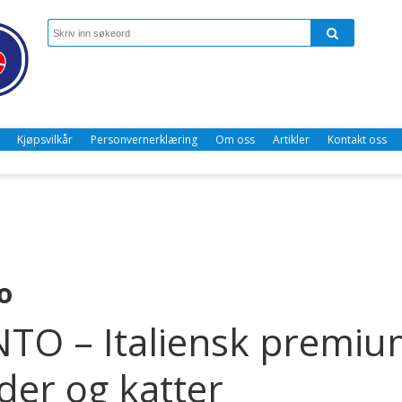
Kjøpsvilkår
Personvernerklæring
Om oss
Artikler
Kontakt oss
o
O – Italiensk premiump
er og katter