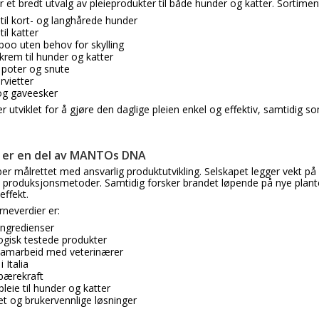
 et bredt utvalg av pleieprodukter til både hunder og katter. Sortimen
il kort- og langhårede hunder
il katter
oo uten behov for skylling
krem til hunder og katter
 poter og snute
rvietter
 og gaveesker
 utviklet for å gjøre den daglige pleien enkel og effektiv, samtidig s
 er en del av MANTOs DNA
 målrettet med ansvarlig produktutvikling. Selskapet legger vekt på 
 produksjonsmetoder. Samtidig forsker brandet løpende på nye plan
effekt.
rneverdier er:
ingredienser
gisk testede produkter
i samarbeid med veterinærer
 Italia
bærekraft
eie til hunder og katter
et og brukervennlige løsninger