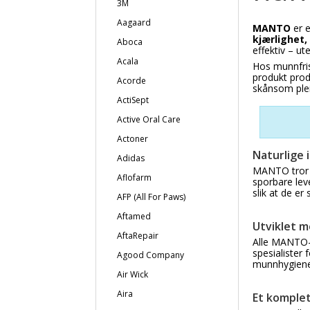
3M
Aagaard
MANTO
er e
kjærlighet,
Aboca
effektiv – ut
Acala
Hos munnfris
produkt prod
Acorde
skånsom plei
ActiSept
Active Oral Care
Actoner
Naturlige 
Adidas
MANTO tror p
Aflofarm
sporbare lev
slik at de e
AFP (All For Paws)
Aftamed
Utviklet 
AftaRepair
Alle MANTO-p
spesialister 
Agood Company
munnhygiene 
Air Wick
Aira
Et komplet