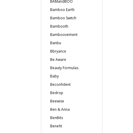
BAMandBOO
Bamboo Earth
Bamboo Switch
Bambooth
Bamboovement
Banbu
Bbryance
Be Aware
Beauty Formulas
Baby
Beconfident
Bedrop
Beewise
Ben & Anna
BenBits
Benefit