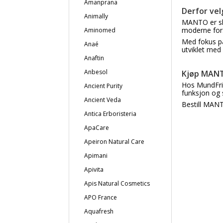
Amanprana
Derfor ve
Animally
MANTO er ska
moderne forsk
Aminomed
Med fokus på
Anaé
utviklet med
Anaftin
Anbesol
Kjøp MANT
Hos MundFris
Ancient Purity
funksjon og s
Ancient Veda
Bestill MANT
Antica Erboristeria
ApaCare
Apeiron Natural Care
Apimani
Apivita
Apis Natural Cosmetics
APO France
Aquafresh