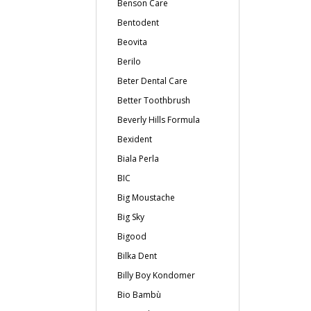
Benson Care
Bentodent
Beovita
Berilo
Beter Dental Care
Better Toothbrush
Beverly Hills Formula
Bexident
Biala Perla
BIC
Big Moustache
Big Sky
Bigood
Bilka Dent
Billy Boy Kondomer
Bio Bambù