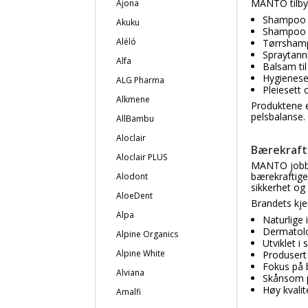
MANTO tilbyr
Ajona
Shampoo t
Akuku
Shampoo t
Aléló
Tørrshamp
Spraytann
Alfa
Balsam til
Hygienese
ALG Pharma
Pleiesett
Alkmene
Produktene er
pelsbalanse.
AllBambu
Aloclair
Bærekraft
Aloclair PLUS
MANTO jobber
bærekraftige
Alodont
sikkerhet og 
AloeDent
Brandets kje
Alpa
Naturlige 
Dermatolo
Alpine Organics
Utviklet 
Alpine White
Produsert i
Fokus på 
Alviana
Skånsom pl
Høy kvalit
Amalfi