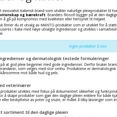
t innovativt italiensk brand som utvikler naturlige pleieprodukter til
 vitenskap og bærekraft
. Brandets filosofi bygger på at den daglig
en å gå på kompromiss med kvaliteten eller hensynet til miljøet.
k finner du et utvalg av MANTO-produkter som er utviklet for å støtt
useres i Italia med nøye utvalgte ingredienser og utvikles i samarbeid
e.
Ingen produkter å vise.
ingredienser og dermatologisk testede formuleringer
å at god pleie begynner med gode ingredienser. Derfor bruker brandet 
erandører, som velges med stor omhu. Produktene er dermatologisk te
r skånsomme mot både hud og pels.
med veterinærer
rodukter utvikles med fokus på dokumentert sikkerhet og funksjona
for å skape produkter som gjør den daglige pleien enklere for både kjæ
eller beskyttelse av poter og snute, er målet å tilby løsninger som er
t sortiment til den daglige pleien