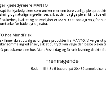
lger kjæledyreiere MANTO
pt for kjæledyreiere som ønsker mer enn bare vanlige pleieprodukter
ning og naturlige ingredienser, slik at den daglige pleien blir både ef
 sikkerhet, kvalitet og ansvarlighet er MANTO et opplagt valg for h
 omtanke for både dyr og natur.
O hos MundFrisk
k finner du et utvalg av originale produkter fra MANTO. Vi velger ut
kånsomme ingredienser, slik at du trygt kan velge den beste pleien til
O-produktene dine hos MundFrisk i dag og få rask levering direkte fra