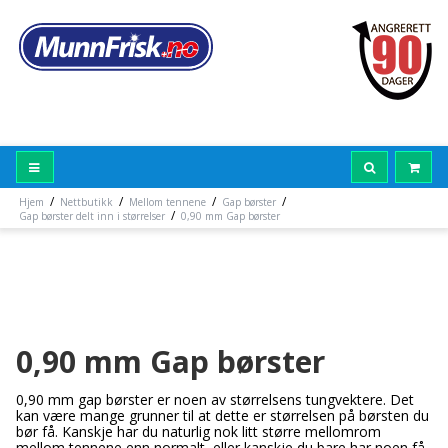
/
/
/
/
Hjem
Nettbutikk
Mellom tennene
Gap børster
/
Gap børster delt inn i størrelser
0,90 mm Gap børster
0,90 mm Gap børster
0,90 mm gap børster er noen av størrelsens tungvektere. Det
kan være mange grunner til at dette er størrelsen på børsten du
bør få. Kanskje har du naturlig nok litt større mellomrom
mellom tennene enn normalt, eller kanskje du bare har noen få