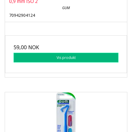
0,9 mm ISO 2
GUM
70942904124
59,00 NOK
Vis produkt