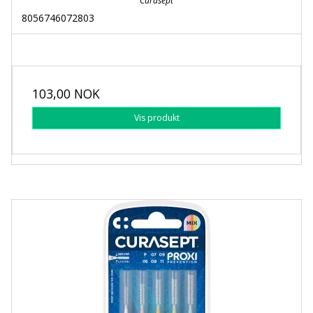
Curasept
8056746072803
103,00 NOK
Vis produkt