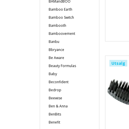
BAMandBOO
Bamboo Earth
Bamboo Switch
Bambooth
Bamboovement
Banbu
Bbryance
Be Aware
Utsalg
Beauty Formulas
Baby
Beconfident
Bedrop
Beewise
Ben & Anna
BenBits
Benefit