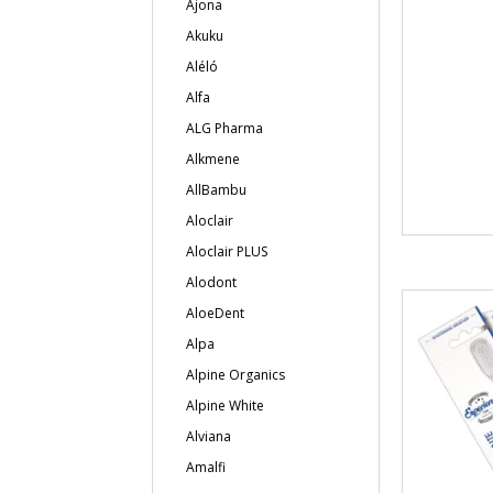
Ajona
Akuku
Aléló
Alfa
ALG Pharma
Alkmene
AllBambu
Aloclair
Aloclair PLUS
Alodont
AloeDent
Alpa
Alpine Organics
Alpine White
Alviana
Amalfi