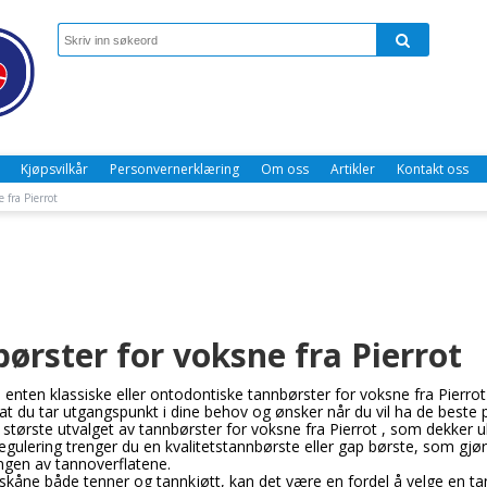
Kjøpsvilkår
Personvernerklæring
Om oss
Artikler
Kontakt oss
 fra Pierrot
ørster for voksne fra Pierrot
 enten klassiske eller ontodontiske tannbørster for voksne fra Pierrot
g at du tar utgangspunkt i dine behov og ønsker når du vil ha de bes
 største utvalget av tannbørster for voksne fra Pierrot , som dekker u
gulering trenger du en kvalitetstannbørste eller gap børste, som gjør 
ngen av tannoverflatene.
skåne både tenner og tannkjøtt, kan det være en fordel å velge en t