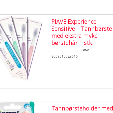
PIAVE Experience
Sensitive – Tannbørste
med ekstra myke
børstehår 1 stk.
Piave
8009315029616
Tannbørsteholder me