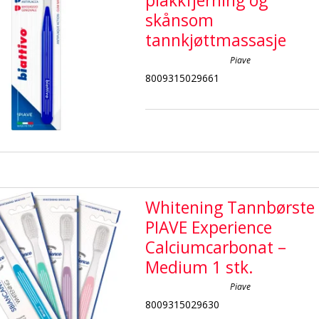
plakkfjerning og
skånsom
tannkjøttmassasje
Piave
8009315029661
Whitening Tannbørste
PIAVE Experience
Calciumcarbonat –
Medium 1 stk.
Piave
8009315029630