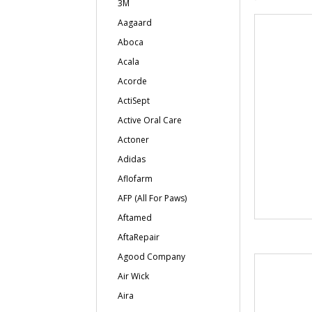
3M
Aagaard
Aboca
Acala
Acorde
ActiSept
Active Oral Care
Actoner
Adidas
Aflofarm
AFP (All For Paws)
Aftamed
AftaRepair
Agood Company
Air Wick
Aira