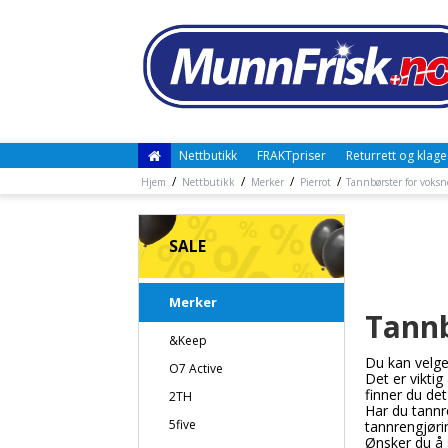
Nettbutikk
FRAKTpriser
Returrett og klage
/
/
/
/
Hjem
Nettbutikk
Merker
Pierrot
Tannbørster for voksne
SALE
Merker
Tannb
&Keep
Du kan velge
O7 Active
Det er vikti
finner du det
2TH
Har du tannre
5five
tannrengjøri
Ønsker du å 