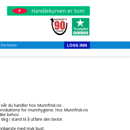
Handlekurven er tom
0
LOGG INN
Din konto
 når du handler hos Munnfrisk.no .
te produktene for munnhygiene. Hos Munnfrisk.no
like behov.
deg i stand til å utføre den beste
annbørste med myk bust.