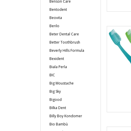
Benson Care
Bentodent
Beovita
Berilo
Beter Dental Care
Better Toothbrush
Beverly Hills Formula
Bexident
Biala Perla
BIC
Big Moustache
Big Sky
Bigood
Bilka Dent
Billy Boy Kondomer
Bio Bambù