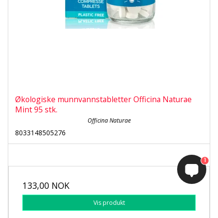
Økologiske munnvannstabletter Officina Naturae
Mint 95 stk.
Officina Naturae
8033148505276
1
133,00 NOK
Vis produkt