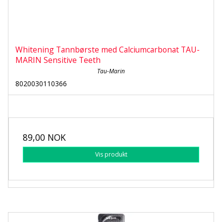
Whitening Tannbørste med Calciumcarbonat TAU-
MARIN Sensitive Teeth
Tau-Marin
8020030110366
89,00 NOK
Vis produkt