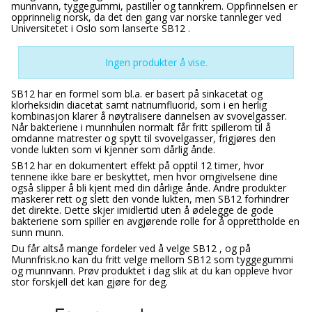
munnvann, tyggegummi, pastiller og tannkrem. Oppfinnelsen er
opprinnelig norsk, da det den gang var norske tannleger ved
Universitetet i Oslo som lanserte SB12 .
Ingen produkter å vise.
SB12 har en formel som bl.a. er basert på sinkacetat og
klorheksidin diacetat samt natriumfluorid, som i en herlig
kombinasjon klarer å nøytralisere dannelsen av svovelgasser.
Når bakteriene i munnhulen normalt får fritt spillerom til å
omdanne matrester og spytt til svovelgasser, frigjøres den
vonde lukten som vi kjenner som dårlig ånde.
SB12 har en dokumentert effekt på opptil 12 timer, hvor
tennene ikke bare er beskyttet, men hvor omgivelsene dine
også slipper å bli kjent med din dårlige ånde. Andre produkter
maskerer rett og slett den vonde lukten, men SB12 forhindrer
det direkte. Dette skjer imidlertid uten å ødelegge de gode
bakteriene som spiller en avgjørende rolle for å opprettholde en
sunn munn.
Du får altså mange fordeler ved å velge SB12 , og på
Munnfrisk.no kan du fritt velge mellom SB12 som tyggegummi
og munnvann. Prøv produktet i dag slik at du kan oppleve hvor
stor forskjell det kan gjøre for deg.