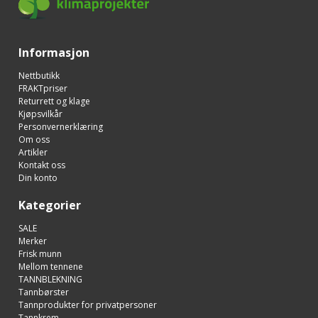
Informasjon
Nettbutikk
FRAKTpriser
Returrett og klage
Kjøpsvilkår
Personvernerklæring
Om oss
Artikler
Kontakt oss
Din konto
Kategorier
SALE
Merker
Frisk munn
Mellom tennene
TANNBLEKNING
Tannbørster
Tannprodukter for privatpersoner
Tannkrem