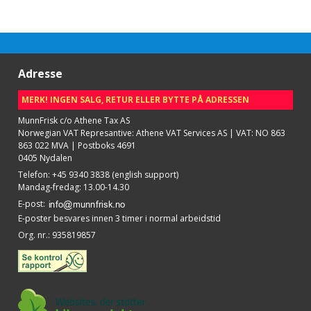
Adresse
MERK! INGEN SALG, RETUR ELLER BYTTE PÅ ADRESSEN
MunnFrisk c/o Athene Tax AS
Norwegian VAT Represantive: Athene VAT Services AS | VAT: NO 863
863 022 MVA | Postboks 4691
0405 Nydalen
Telefon
:
+45 9340 3838 (english support)
Mandag-fredag: 13.00-14.30
E-post
:
E-poster besvares innen 3 timer i normal arbeidstid
Org. nr.
:
935819857