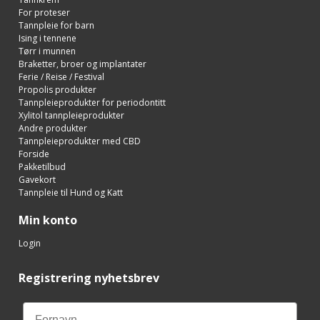
For proteser
Tannpleie for barn
Ising i tennene
Tørr i munnen
Braketter, broer og implantater
Ferie / Reise / Festival
Propolis produkter
Tannpleieprodukter for periodontitt
Xylitol tannpleieprodukter
Andre produkter
Tannpleieprodukter med CBD
Forside
Pakketilbud
Gavekort
Tannpleie til Hund og Katt
Min konto
Login
Registrering nyhetsbrev