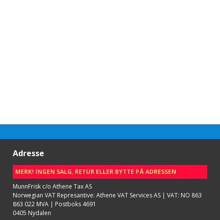
Adresse
MERK! INGEN SALG, RETUR ELLER BYTTE PÅ ADRESSEN
MunnFrisk c/o Athene Tax AS
Norwegian VAT Represantive: Athene VAT Services AS | VAT: NO 863
863 022 MVA | Postboks 4691
0405 Nydalen