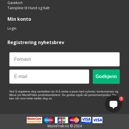
Gavekort
Tannpleie til Hund og Katt
Min konto
Login
Registrering nyhetsbrev
Email
Godkjenn
Ved å registrere deg samtykker du til å motta e-post med nyheter, konkurranser og
tilbud om MundFrisks produktsortiment. Du godtar også vår personvernpolicy. Du
1
kan når som helst melde deg av.
MunnFrisk.no © 2024