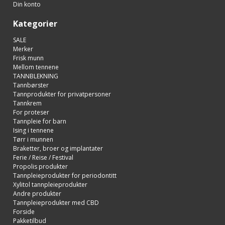
Din konto
Kategorier
SALE
Merker
Frisk munn
Mellom tennene
TANNBLEKNING
Tannbørster
Tannprodukter for privatpersoner
Tannkrem
For proteser
Tannpleie for barn
Ising i tennene
Tørr i munnen
Braketter, broer og implantater
Ferie / Reise / Festival
Propolis produkter
Tannpleieprodukter for periodontitt
Xylitol tannpleieprodukter
Andre produkter
Tannpleieprodukter med CBD
Forside
Pakketilbud