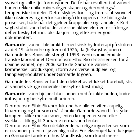
svovel og salte fjellformasjoner. Dette har resultert i at vannet
har en rekke unike mineralegenskaper og dermed også
terapeutiske fordeler. Dette skyldes først og fremst at svovelet
ikke oksideres og derfor kan inngå i kroppens ulike biologiske
prosesser, både når det gjelder kroppspleie og tannpleie. Kort
sagt, stabilt vann beholder alle sine aktive elementer så lenge
det er beskyttet mot oksidasjon - og effekten er godt
dokumentert.
Gamarde-
vannet ble brukt til medisinsk hydroterapi på slutten
av
det 19. århundre og frem til 1926, da (helse)stasjonen i
Gamarde-les-Bains ble stengt. I 1993 overtok imidlertid det
franske laboratoriet Dermocosm'Ethic Bio driftslisensen for å
utvinne vannet, og i 2006 satte de Gamarde-vannet i
kommersiell produksjon, i form av diverse hudpleie- og
tannpleieprodukter under Gamarde-logoen.
Gamarde-les-Bains er for tiden dekket av et lukket borehull, slik
at vannets viktige mineraler beskyttes best mulig.
Gamarde-
vann hjelper blant annet med å: fukte huden, lindre
irritasjon og beskytte hudbarrieren.
Dermocosm'Ethic Bio-produktene har alle en vitenskapelig
tilnærming og har som mål å bruke Gamarde-vann til å styrke
kroppens ulike mekanismer, enten kroppen er sunn eller
svekket. I tillegg til Gamarde termalvann bruker
Dermocosm'Ethic Bio utelukkende naturlige ingredienser som
er utvunnet på en miljøvennlig måte. For eksempel kan du kjøpe
en Gamarde-tannkrem hos MundFrisk , som kombinerer