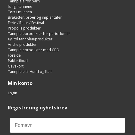
Tannpleie for barn
Ising i tennene
Tørr i munnen
Braketter, broer og implantater
Ferie / Reise / Festival
Propolis produkter
Tannpleieprodukter for periodontitt
Xylitol tannpleieprodukter
Andre produkter
Tannpleieprodukter med CBD
Forside
Pakketilbud
Gavekort
Tannpleie til Hund og Katt
Min konto
Login
Registrering nyhetsbrev