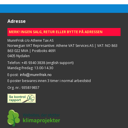
Adresse
MERK! INGEN SALG, RETUR ELLER BYTTE PÅ ADRESSEN
MunnFrisk c/o Athene Tax AS
Norwegian VAT Represantive: Athene VAT Services AS | VAT: NO 863
863 022 MVA | Postboks 4691
0405 Nydalen
Telefon
:
+45 9340 3838 (english support)
Mandag-fredag: 13.00-14.30
E-post
:
E-poster besvares innen 3 timer i normal arbeidstid
Org. nr.
:
935819857