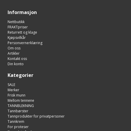
Informasjon
Nettbutikk
FRAKTpriser
Returrett og klage
Kjøpsvilkår
Personvernerklæring
Om oss
Artikler
Kontakt oss
Din konto
Kategorier
SALE
Merker
Frisk munn
Mellom tennene
TANNBLEKNING
Tannbørster
Tannprodukter for privatpersoner
Tannkrem
For proteser