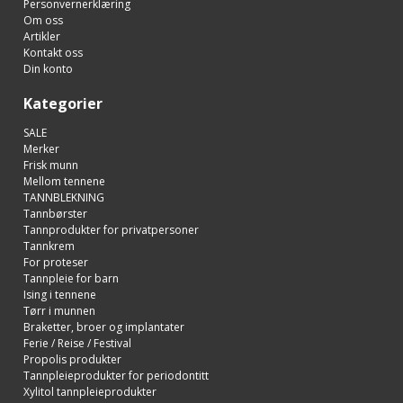
Personvernerklæring
Om oss
Artikler
Kontakt oss
Din konto
Kategorier
SALE
Merker
Frisk munn
Mellom tennene
TANNBLEKNING
Tannbørster
Tannprodukter for privatpersoner
Tannkrem
For proteser
Tannpleie for barn
Ising i tennene
Tørr i munnen
Braketter, broer og implantater
Ferie / Reise / Festival
Propolis produkter
Tannpleieprodukter for periodontitt
Xylitol tannpleieprodukter