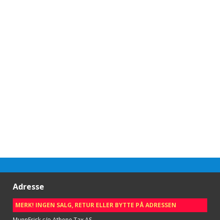
Adresse
MERK! INGEN SALG, RETUR ELLER BYTTE PÅ ADRESSEN
MunnFrisk c/o Athene Tax AS