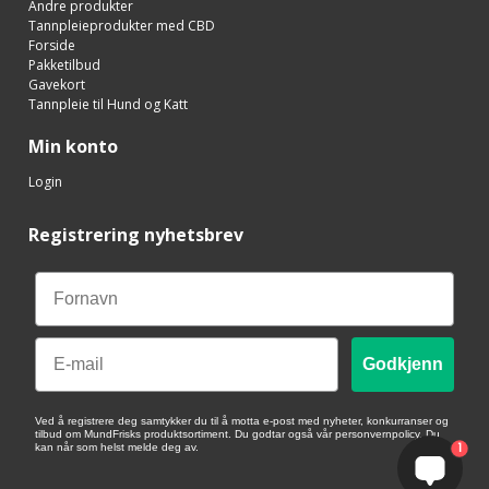
Andre produkter
Tannpleieprodukter med CBD
Forside
Pakketilbud
Gavekort
Tannpleie til Hund og Katt
Min konto
Login
Registrering nyhetsbrev
Email
Godkjenn
Ved å registrere deg samtykker du til å motta e-post med nyheter, konkurranser og
tilbud om MundFrisks produktsortiment. Du godtar også vår personvernpolicy. Du
1
kan når som helst melde deg av.