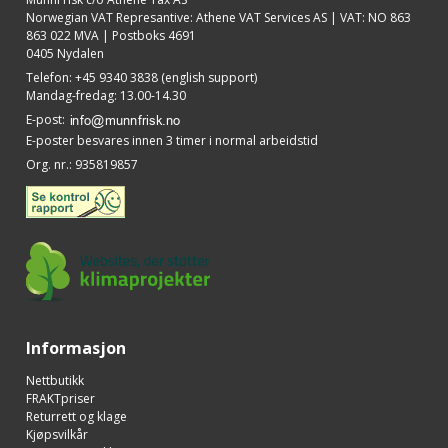
Norwegian VAT Represantive: Athene VAT Services AS | VAT: NO 863
863 022 MVA | Postboks 4691
0405 Nydalen
Telefon
:
+45 9340 3838 (english support)
Mandag-fredag: 13.00-14.30
E-post
:
E-poster besvares innen 3 timer i normal arbeidstid
Org. nr.
:
935819857
Informasjon
Nettbutikk
FRAKTpriser
Returrett og klage
Kjøpsvilkår