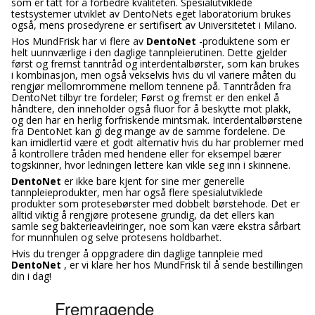
som er tatt for å forbedre kvaliteten. Spesialutviklede
testsystemer utviklet av DentoNets eget laboratorium brukes
også, mens prosedyrene er sertifisert av Universitetet i Milano.
Hos MundFrisk har vi flere av
DentoNet
-produktene som er
helt uunnværlige i den daglige tannpleierutinen. Dette gjelder
først og fremst tanntråd og interdentalbørster, som kan brukes
i kombinasjon, men også vekselvis hvis du vil variere måten du
rengjør mellomrommene mellom tennene på. Tanntråden fra
DentoNet tilbyr tre fordeler; Først og fremst er den enkel å
håndtere, den inneholder også fluor for å beskytte mot plakk,
og den har en herlig forfriskende mintsmak. Interdentalbørstene
fra DentoNet kan gi deg mange av de samme fordelene. De
kan imidlertid være et godt alternativ hvis du har problemer med
å kontrollere tråden med hendene eller for eksempel bærer
togskinner, hvor ledningen lettere kan vikle seg inn i skinnene.
DentoNet
er ikke bare kjent for sine mer generelle
tannpleieprodukter, men har også flere spesialutviklede
produkter som protesebørster med dobbelt børstehode. Det er
alltid viktig å rengjøre protesene grundig, da det ellers kan
samle seg bakterieavleiringer, noe som kan være ekstra sårbart
for munnhulen og selve protesens holdbarhet.
Hvis du trenger å oppgradere din daglige tannpleie med
DentoNet
, er vi klare her hos MundFrisk til å sende bestillingen
din i dag!