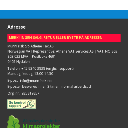
Adresse
MERK! INGEN SALG, RETUR ELLER BYTTE PÅ ADRESSEN
MunnFrisk c/o Athene Tax AS
Norwegian VAT Represantive: Athene VAT Services AS | VAT: NO 863
863 022 MVA | Postboks 4691
0405 Nydalen
Telefon
:
+45 9340 3838 (english support)
Mandag-fredag: 13.00-14.30
E-post
:
E-poster besvares innen 3 timer i normal arbeidstid
Org. nr.
:
935819857