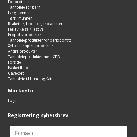
For proteser
Tannpleie for barn
Ising i tennene
Tørr i munnen
Braketter, broer og implantater
Ferie / Reise / Festival
Propolis produkter
Tannpleieprodukter for periodontitt
Xylitol tannpleieprodukter
Andre produkter
Tannpleieprodukter med CBD
Forside
Pakketilbud
Gavekort
Tannpleie til Hund og Katt
Min konto
Login
Registrering nyhetsbrev