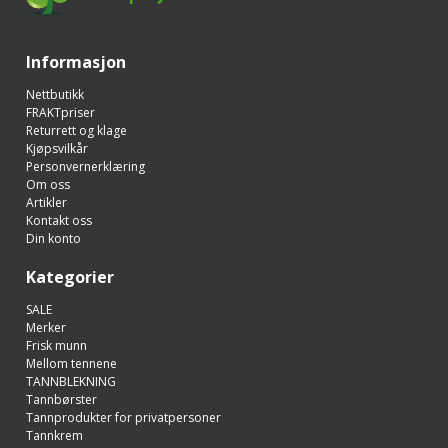
Informasjon
Nettbutikk
FRAKTpriser
Returrett og klage
Kjøpsvilkår
Personvernerklæring
Om oss
Artikler
Kontakt oss
Din konto
Kategorier
SALE
Merker
Frisk munn
Mellom tennene
TANNBLEKNING
Tannbørster
Tannprodukter for privatpersoner
Tannkrem