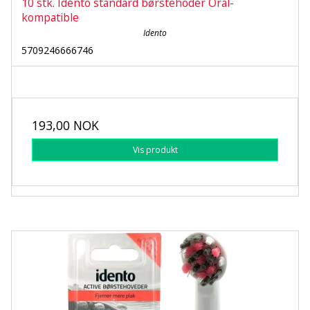
10 stk. Idento standard børstehoder Oral-
kompatible
Idento
5709246666746
193,00 NOK
Vis produkt