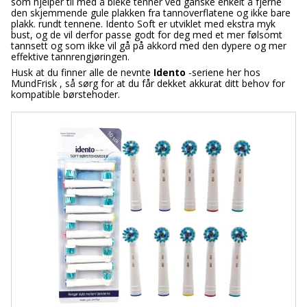
som hjelper til med å bleke tenner ved ganske enkelt å fjerne
den skjemmende gule plakken fra tannoverflatene og ikke bare
plakk. rundt tennene. Idento Soft er utviklet med ekstra myk
bust, og de vil derfor passe godt for deg med et mer følsomt
tannsett og som ikke vil gå på akkord med den dypere og mer
effektive tannrengjøringen.
Husk at du finner alle de nevnte
Idento
-seriene her hos
MundFrisk , så sørg for at du får dekket akkurat ditt behov for
kompatible børstehoder.