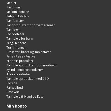
Merker
Frisk munn
Mellom tennene
TANNBLEKNING
Tannbørster
Tannprodukter for privatpersoner
Tannkrem
For proteser
Tannpleie for barn
Ising i tennene
Tørr i munnen
Braketter, broer og implantater
Ferie / Reise / Festival
Propolis produkter
Tannpleieprodukter for periodontitt
Xylitol tannpleieprodukter
Andre produkter
Tannpleieprodukter med CBD
Forside
Pakketilbud
Gavekort
Tannpleie til Hund og Katt
Min konto