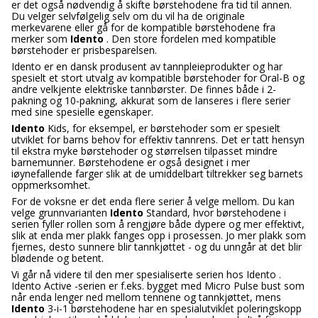
er det også nødvendig å skifte børstehodene fra tid til annen.
Du velger selvfølgelig selv om du vil ha de originale
merkevarene eller gå for de kompatible børstehodene fra
merker som
Idento
. Den store fordelen med kompatible
børstehoder er prisbesparelsen.
Idento er en dansk produsent av tannpleieprodukter og har
spesielt et stort utvalg av kompatible børstehoder for Oral-B og
andre velkjente elektriske tannbørster. De finnes både i 2-
pakning og 10-pakning, akkurat som de lanseres i flere serier
med sine spesielle egenskaper.
Idento
Kids, for eksempel, er børstehoder som er spesielt
utviklet for barns behov for effektiv tannrens. Det er tatt hensyn
til ekstra myke børstehoder og størrelsen tilpasset mindre
barnemunner. Børstehodene er også designet i mer
iøynefallende farger slik at de umiddelbart tiltrekker seg barnets
oppmerksomhet.
For de voksne er det enda flere serier å velge mellom. Du kan
velge grunnvarianten
Idento
Standard, hvor børstehodene i
serien fyller rollen som å rengjøre både dypere og mer effektivt,
slik at enda mer plakk fanges opp i prosessen. Jo mer plakk som
fjernes, desto sunnere blir tannkjøttet - og du unngår at det blir
blødende og betent.
Vi går nå videre til den mer spesialiserte serien hos Idento .
Idento Active -serien er f.eks. bygget med Micro Pulse bust som
når enda lenger ned mellom tennene og tannkjøttet, mens
Idento
3-i-1 børstehodene har en spesialutviklet poleringskopp