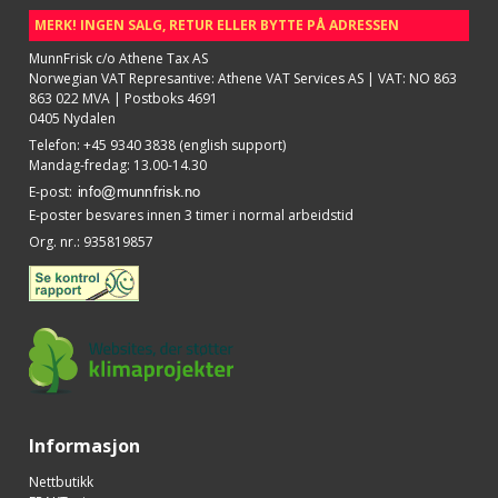
MERK! INGEN SALG, RETUR ELLER BYTTE PÅ ADRESSEN
MunnFrisk c/o Athene Tax AS
Norwegian VAT Represantive: Athene VAT Services AS | VAT: NO 863
863 022 MVA | Postboks 4691
0405 Nydalen
Telefon
:
+45 9340 3838 (english support)
Mandag-fredag: 13.00-14.30
E-post
:
E-poster besvares innen 3 timer i normal arbeidstid
Org. nr.
:
935819857
Informasjon
Nettbutikk