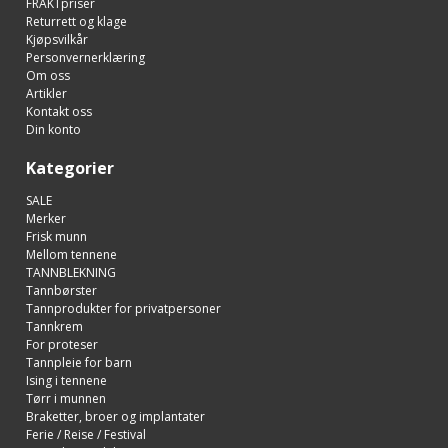
FRAKTpriser
Returrett og klage
Kjøpsvilkår
Personvernerklæring
Om oss
Artikler
Kontakt oss
Din konto
Kategorier
SALE
Merker
Frisk munn
Mellom tennene
TANNBLEKNING
Tannbørster
Tannprodukter for privatpersoner
Tannkrem
For proteser
Tannpleie for barn
Ising i tennene
Tørr i munnen
Braketter, broer og implantater
Ferie / Reise / Festival