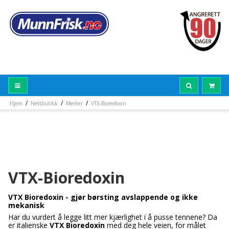
/
/
/
Hjem
Nettbutikk
Merker
VTX-Bioredoxin
VTX-Bioredoxin
VTX Bioredoxin - gjør børsting avslappende og ikke
mekanisk
Har du vurdert å legge litt mer kjærlighet i å pusse tennene? Da
er italienske
VTX Bioredoxin
med deg hele veien, for målet