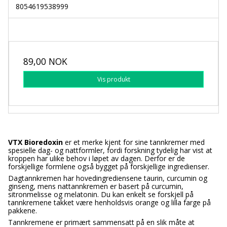
8054619538999
89,00 NOK
Vis produkt
VTX Bioredoxin
er et merke kjent for sine tannkremer med
spesielle dag- og nattformler, fordi forskning tydelig har vist at
kroppen har ulike behov i løpet av dagen. Derfor er de
forskjellige formlene også bygget på forskjellige ingredienser.
Dagtannkremen har hovedingrediensene taurin, curcumin og
ginseng, mens nattannkremen er basert på curcumin,
sitronmelisse og melatonin. Du kan enkelt se forskjell på
tannkremene takket være henholdsvis orange og lilla farge på
pakkene.
Tannkremene er primært sammensatt på en slik måte at