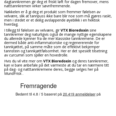
dagtannkremen gir deg et friskt løft for dagen fremover, mens
natttannkremen virker søvnfremmende.
Nøkkelen er å gi deg et produkt som fremmer følelsen av
velvære, slik at tannpuss ikke bare blir noe som må gjøres raskt,
men i stedet er et deilig avslappende øyeblikk i en hektisk
hverdag.
I tillegg til følelsen av velvære, gir
VTX Bioredoxin
sine
tannkremer deg naturligvis også de mange nyttige egenskapene
du allerede kjenner fra de mer klassiske tannkremene. De er
dermed både anti-inflammatoriske og regenererende for
tannkjøttet, på samme måte som de effektivt bekjemper
tannstein og tannkjøttfølsomhet. Her er det spesielt tilsetning
av curcumin som spiller en hovedrolle.
Hvis du vil vite mer om
VTX Bioredoxin
og deres tannkremer,
kan vi bare anbefale på det varmeste at du tar en nærmere titt
på dag- og natttannkremene deres, begge selges her på
MundFrisk .