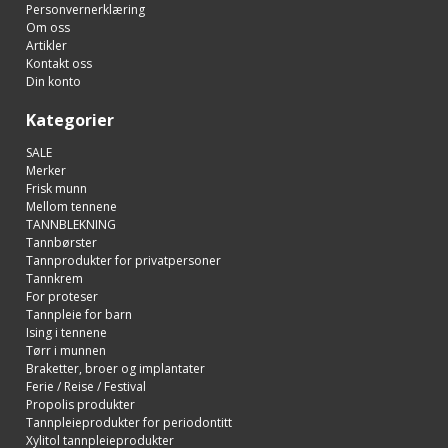
Personvernerklæring
Om oss
Artikler
Kontakt oss
Din konto
Kategorier
SALE
Merker
Frisk munn
Mellom tennene
TANNBLEKNING
Tannbørster
Tannprodukter for privatpersoner
Tannkrem
For proteser
Tannpleie for barn
Ising i tennene
Tørr i munnen
Braketter, broer og implantater
Ferie / Reise / Festival
Propolis produkter
Tannpleieprodukter for periodontitt
Xylitol tannpleieprodukter