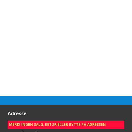
Adresse
MERK! INGEN SALG, RETUR ELLER BYTTE PÅ ADRESSEN