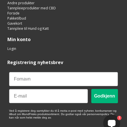
Andre produkter
Tannpleieprodukter med CBD
Forside
Pakketilbud
Gavekort
Tannpleie til Hund og Katt
Min konto
Login
Registrering nyhetsbrev
Email
Godkjenn
Ved å registrere deg samtykker du til å motta e-post med nyheter, konkurranser og
tilbud om MundFrisks produktsortiment. Du godtar også vår personvernpolicy. Du
1
kan når som helst melde deg av.