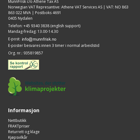
MunnFrisk c/o Athene Tax AS
Norwegian VAT Represantive: Athene VAT Services AS | VAT: NO 863
863 022 MVA | Postboks 4691
0405 Nydalen
Telefon
:
+45 9340 3838 (english support)
Mandag-fredag: 13.00-14.30
E-post
:
E-poster besvares innen 3 timer i normal arbeidstid
Org. nr.
:
935819857
Informasjon
Nettbutikk
FRAKTpriser
Returrett og klage
Kjøpsvilkår