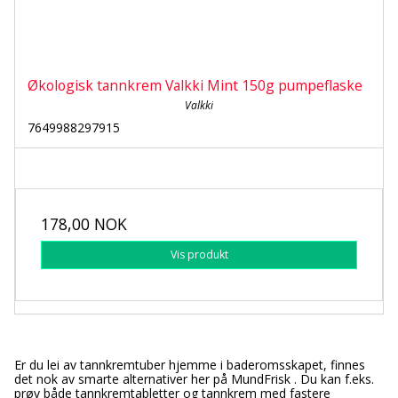
Økologisk tannkrem Valkki Mint 150g pumpeflaske
Valkki
7649988297915
178,00 NOK
Vis produkt
Er du lei av tannkremtuber hjemme i baderomsskapet, finnes
det nok av smarte alternativer her på MundFrisk . Du kan f.eks.
prøv både tannkremtabletter og tannkrem med fastere