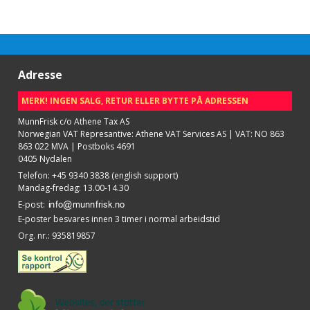
Adresse
MERK! INGEN SALG, RETUR ELLER BYTTE PÅ ADRESSEN
MunnFrisk c/o Athene Tax AS
Norwegian VAT Represantive: Athene VAT Services AS | VAT: NO 863
863 022 MVA | Postboks 4691
0405 Nydalen
Telefon
:
+45 9340 3838 (english support)
Mandag-fredag: 13.00-14.30
E-post
:
E-poster besvares innen 3 timer i normal arbeidstid
Org. nr.
:
935819857