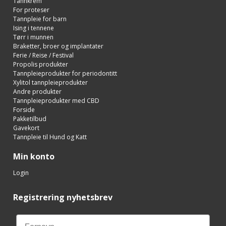
Tannkrem
For proteser
Tannpleie for barn
Ising i tennene
Tørr i munnen
Braketter, broer og implantater
Ferie / Reise / Festival
Propolis produkter
Tannpleieprodukter for periodontitt
Xylitol tannpleieprodukter
Andre produkter
Tannpleieprodukter med CBD
Forside
Pakketilbud
Gavekort
Tannpleie til Hund og Katt
Min konto
Login
Registrering nyhetsbrev