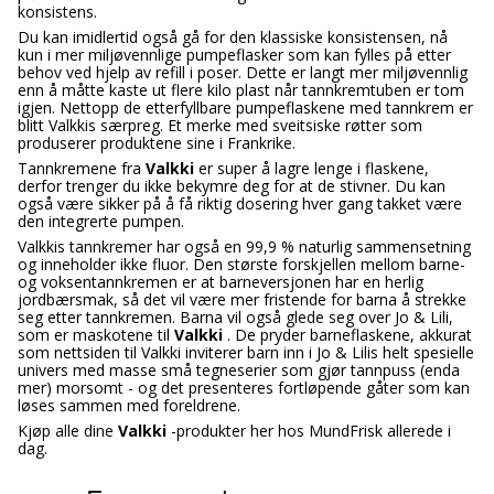
konsistens.
Du kan imidlertid også gå for den klassiske konsistensen, nå
kun i mer miljøvennlige pumpeflasker som kan fylles på etter
behov ved hjelp av refill i poser. Dette er langt mer miljøvennlig
enn å måtte kaste ut flere kilo plast når tannkremtuben er tom
igjen. Nettopp de etterfyllbare pumpeflaskene med tannkrem er
blitt Valkkis særpreg. Et merke med sveitsiske røtter som
produserer produktene sine i Frankrike.
Tannkremene fra
Valkki
er super å lagre lenge i flaskene,
derfor trenger du ikke bekymre deg for at de stivner. Du kan
også være sikker på å få riktig dosering hver gang takket være
den integrerte pumpen.
Valkkis tannkremer har også en 99,9 % naturlig sammensetning
og inneholder ikke fluor. Den største forskjellen mellom barne-
og voksentannkremen er at barneversjonen har en herlig
jordbærsmak, så det vil være mer fristende for barna å strekke
seg etter tannkremen. Barna vil også glede seg over Jo & Lili,
som er maskotene til
Valkki
. De pryder barneflaskene, akkurat
som nettsiden til Valkki inviterer barn inn i Jo & Lilis helt spesielle
univers med masse små tegneserier som gjør tannpuss (enda
mer) morsomt - og det presenteres fortløpende gåter som kan
løses sammen med foreldrene.
Kjøp alle dine
Valkki
-produkter her hos MundFrisk allerede i
dag.