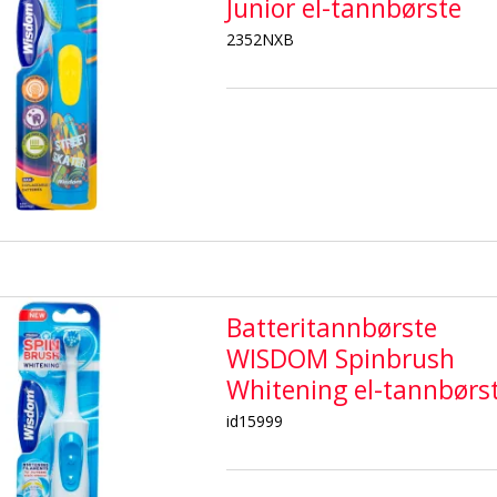
Junior el-tannbørste
2352NXB
Batteritannbørste
WISDOM Spinbrush
Whitening el-tannbørs
id15999