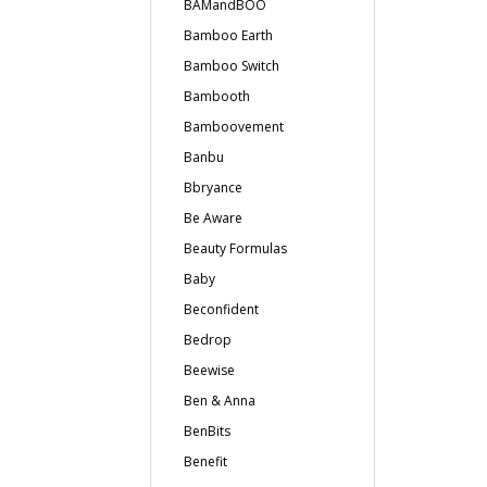
BAMandBOO
Bamboo Earth
Bamboo Switch
Bambooth
Bamboovement
Banbu
Bbryance
Be Aware
Beauty Formulas
Baby
Beconfident
Bedrop
Beewise
Ben & Anna
BenBits
Benefit