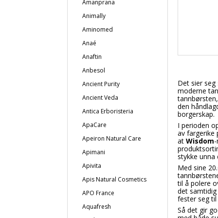
Amanprana
Animally
Aminomed
Anaé
Anaftin
Anbesol
Det sier seg 
Ancient Purity
moderne tann
Ancient Veda
tannbørsten,
den håndlagd
Antica Erboristeria
borgerskap.
ApaCare
I perioden o
av fargerike
Apeiron Natural Care
at
Wisdom
-
produktsortim
Apimani
stykke unna 
Apivita
Med sine 20.
tannbørstene
Apis Natural Cosmetics
til å polere 
det samtidig
APO France
fester seg til
Aquafresh
Så det gir 
med både sun