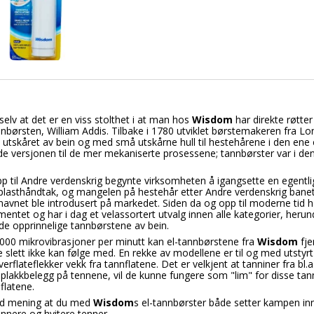
selv at det er en viss stolthet i at man hos
Wisdom
har direkte røtte
børsten, William Addis. Tilbake i 1780 utviklet børstemakeren fra Lo
 utskåret av bein og med små utskårne hull til hestehårene i den ene e
e versjonen til de mer mekaniserte prosessene; tannbørster var i de
pp til Andre verdenskrig begynte virksomheten å igangsette en egentlig
 plasthåndtak, og mangelen på hestehår etter Andre verdenskrig banet 
navnet ble introdusert på markedet. Siden da og opp til moderne tid h
entet og har i dag et velassortert utvalg innen alle kategorier, herun
de opprinnelige tannbørstene av bein.
000 mikrovibrasjoner per minutt kan el-tannbørstene fra
Wisdom
fje
 slett ikke kan følge med. En rekke av modellene er til og med utstyr
overflateflekker vekk fra tannflatene. Det er velkjent at tanniner fra bl.
 plakkbelegg på tennene, vil de kunne fungere som "lim" for disse tan
 flatene.
god mening at du med
Wisdom
s el-tannbørster både setter kampen in
nere og hvitere tenner.