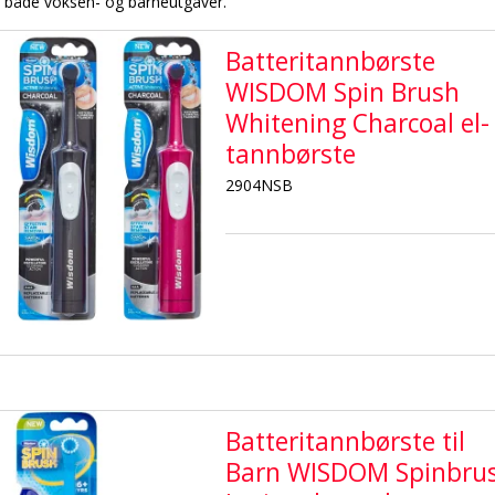
i både voksen- og barneutgaver.
Batteritannbørste
WISDOM Spin Brush
Whitening Charcoal el-
tannbørste
2904NSB
Batteritannbørste til
Barn WISDOM Spinbru