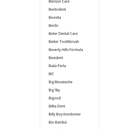
Benson Care
Bentodent
Beovita
Berilo
Beter Dental Care
Better Toothbrush
Beverly Hills Formula
Bexident
Biala Perla
BIC
Big Moustache
Big Sky
Bigood
Bilka Dent
Billy Boy Kondomer
Bio Bambù