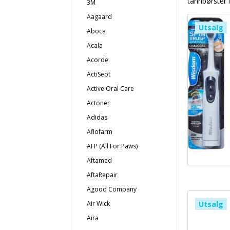
tannbørster 
3M
Aagaard
Utsalg
Aboca
Acala
Acorde
ActiSept
Active Oral Care
Actoner
Adidas
Aflofarm
AFP (All For Paws)
Aftamed
AftaRepair
Agood Company
Air Wick
Utsalg
Aira