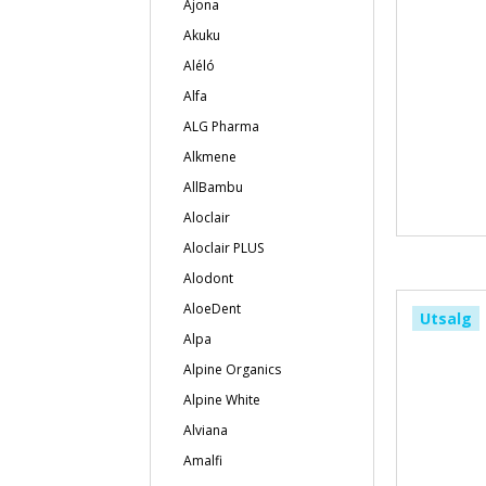
Ajona
Akuku
Aléló
Alfa
ALG Pharma
Alkmene
AllBambu
Aloclair
Aloclair PLUS
Alodont
AloeDent
Utsalg
Alpa
Alpine Organics
Alpine White
Alviana
Amalfi