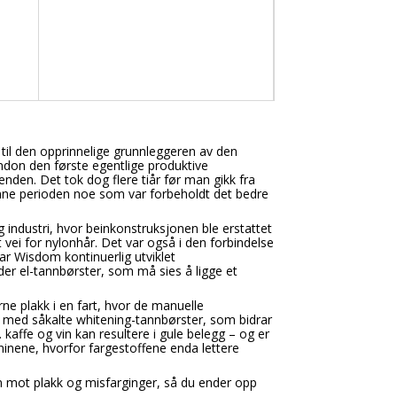
r til den opprinnelige grunnleggeren av den
ndon den første egentlige produktive
nden. Det tok dog flere tiår før man gikk fra
nne perioden noe som var forbeholdt det bedre
 industri, hvor beinkonstruksjonen ble erstattet
vei for nylonhår. Det var også i den forbindelse
ar Wisdom kontinuerlig utviklet
der el-tannbørster, som må sies å ligge et
rne plakk i en fart, hvor de manuelle
t med såkalte whitening-tannbørster, som bidrar
a. kaffe og vin kan resultere i gule belegg – og er
ninene, hvorfor fargestoffene enda lettere
n mot plakk og misfarginger, så du ender opp