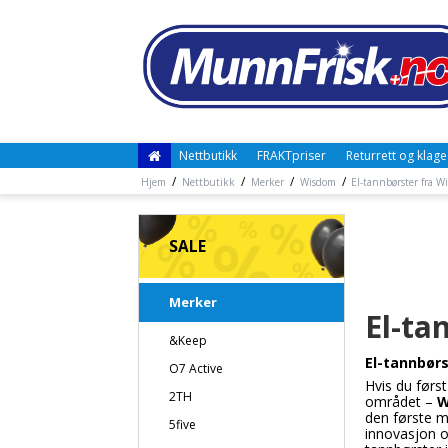
Nettbutikk
FRAKTpriser
Returrett og klage
/
/
/
/
Hjem
Nettbutikk
Merker
Wisdom
El-tannbørster fra 
SALE
Merker
El-ta
&Keep
El-tannbør
O7 Active
Hvis du først
2TH
området –
W
den første m
5five
innovasjon o