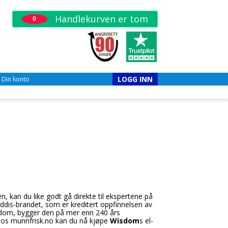
Handlekurven er tom
0
LOGG INN
Din konto
n, kan du like godt gå direkte til ekspertene på
Addis-brandet, som er kreditert oppfinnelsen av
isdom, bygger den på mer enn 240 års
 Hos munnfrisk.no kan du nå kjøpe
Wisdom
s el-