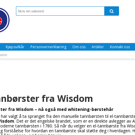
Kjøpsvilkår
Personvernerklæring
Om oss
Artikler
Kontakt oss
Wisdom
nnbørster fra Wisdom
ster fra Wisdom – nå også med whitening-børstehår
 har valgt å ta spranget fra den manuelle tannbørsten til el-tannbørste
isdom
. Det er det engelske brandet, som er en direkte avlegger av 
oderne tannbørsten i 1780. Så når du velger en el-tannbørste fra W
g forståelse for hvordan en tannbørste skal støtte deg i hverdagen.