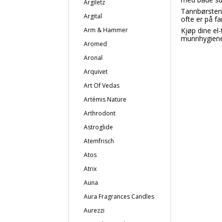
Argiletz
Tannbørstene
Argital
ofte er på fa
Arm & Hammer
Kjøp dine el
munnhygiene
Aromed
Aronal
Arquivet
Art Of Vedas
Artémis Nature
Arthrodont
Astroglide
Atemfrisch
Atos
Atrix
Auna
Aura Fragrances Candles
Aurezzi