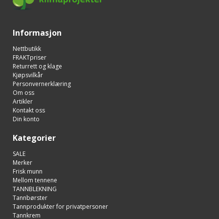
Informasjon
Nettbutikk
FRAKTpriser
Returrett og klage
Kjøpsvilkår
Personvernerklæring
Om oss
Artikler
Kontakt oss
Din konto
Kategorier
SALE
Merker
Frisk munn
Mellom tennene
TANNBLEKNING
Tannbørster
Tannprodukter for privatpersoner
Tannkrem