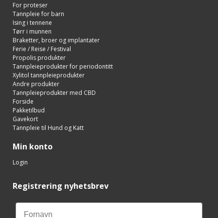
For proteser
Tannpleie for barn
Ising i tennene
Tørr i munnen
Braketter, broer og implantater
Ferie / Reise / Festival
Propolis produkter
Tannpleieprodukter for periodontitt
Xylitol tannpleieprodukter
Andre produkter
Tannpleieprodukter med CBD
Forside
Pakketilbud
Gavekort
Tannpleie til Hund og Katt
Min konto
Login
Registrering nyhetsbrev