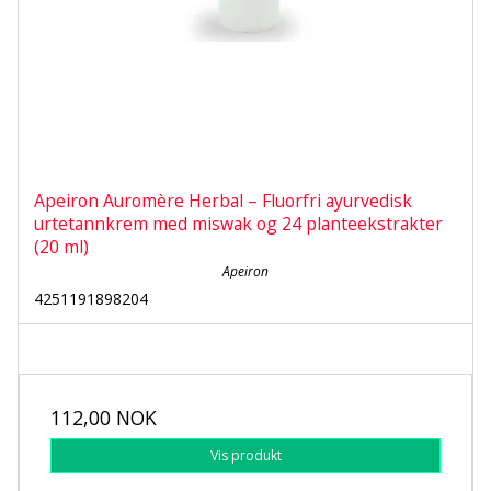
Apeiron Auromère Herbal – Fluorfri ayurvedisk
urtetannkrem med miswak og 24 planteekstrakter
(20 ml)
Apeiron
4251191898204
112,00 NOK
Vis produkt