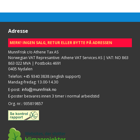
Adresse
MERK! INGEN SALG, RETUR ELLER BYTTE PÅ ADRESSEN
MunnFrisk c/o Athene Tax AS
Norwegian VAT Represantive: Athene VAT Services AS | VAT: NO 863
863 022 MVA | Postboks 4691
0405 Nydalen
Telefon
:
+45 9340 3838 (english support)
Mandag-fredag: 13.00-14.30
E-post
:
E-poster besvares innen 3 timer i normal arbeidstid
Org. nr.
:
935819857