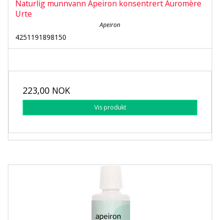
Naturlig munnvann Apeiron konsentrert Auromère
Urte
Apeiron
4251191898150
223,00 NOK
Vis produkt