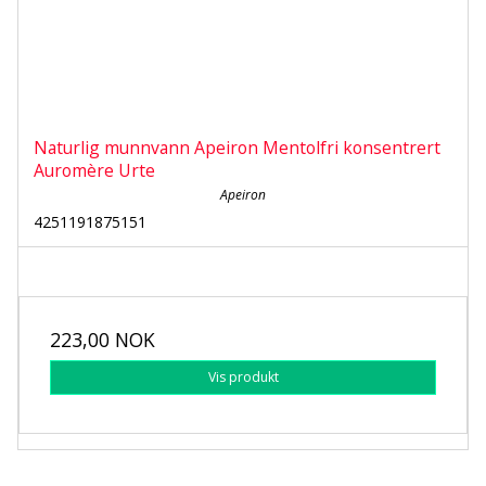
Naturlig munnvann Apeiron Mentolfri konsentrert
Auromère Urte
Apeiron
4251191875151
223,00 NOK
Vis produkt