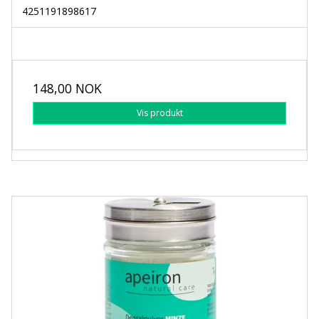
4251191898617
148,00 NOK
Vis produkt