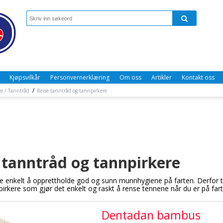
Kjøpsvilkår
Personvernerklæring
Om oss
Artikler
Kontakt oss
/
e / Tanntråd
Reise tanntråd og tannpirkere
 tanntråd og tannpirkere
e enkelt å opprettholde god og sunn munnhygiene på farten. Derfor ti
irkere som gjør det enkelt og raskt å rense tennene når du er på farten
Dentadan bambus