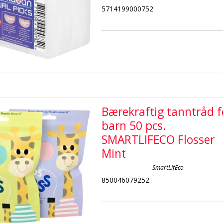
5714199000752
Bærekraftig tanntråd f
barn 50 pcs.
SMARTLIFECO Flosser
Mint
SmartLifEco
850046079252