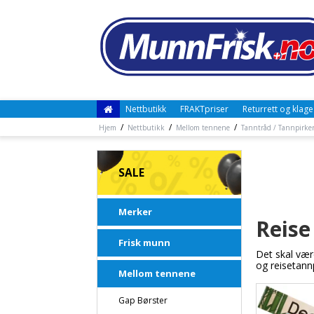
Nettbutikk
FRAKTpriser
Returrett og klage
/
/
/
Hjem
Nettbutikk
Mellom tennene
Tanntråd / Tannpirker
SALE
Merker
Reise
Frisk munn
Det skal vær
og reisetannp
Mellom tennene
Gap Børster