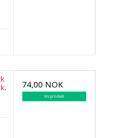
ck
74,00 NOK
k.
Vis produkt