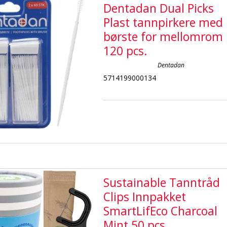
Dentadan Dual Picks
Plast tannpirkere med
børste for mellomrom
120 pcs.
Dentadan
5714199000134
Sustainable Tanntråd
Clips Innpakket
SmartLifEco Charcoal
Mint 50 pcs.