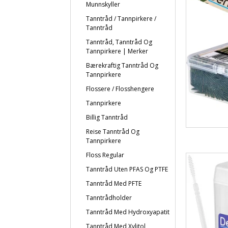
Munnskyller
Tanntråd / Tannpirkere /
Tanntråd
Tanntråd, Tanntråd Og
Tannpirkere | Merker
Bærekraftig Tanntråd Og
Tannpirkere
Flossere / Flosshengere
Tannpirkere
Billig Tanntråd
Reise Tanntråd Og
Tannpirkere
Floss Regular
Tanntråd Uten PFAS Og PTFE
Tanntråd Med PFTE
Tanntrådholder
Tanntråd Med Hydroxyapatit
Tanntråd Med Xylitol