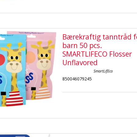
Bærekraftig tanntråd f
barn 50 pcs.
SMARTLIFECO Flosser
Unflavored
SmartLifEco
850046079245