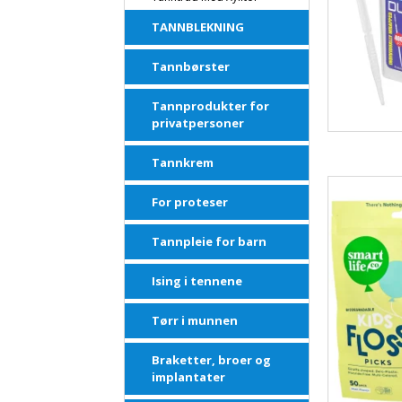
TANNBLEKNING
Tannbørster
Tannprodukter for
privatpersoner
Tannkrem
For proteser
Tannpleie for barn
Ising i tennene
Tørr i munnen
Braketter, broer og
implantater