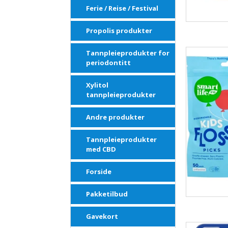
Ferie / Reise / Festival
Propolis produkter
Tannpleieprodukter for
periodontitt
Xylitol
tannpleieprodukter
Andre produkter
Tannpleieprodukter
med CBD
Forside
Pakketilbud
Gavekort