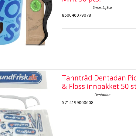
SmartLifEco
850046079078
Tanntråd Dentadan Pi
& Floss innpakket 50 st
Dentadan
5714199000608