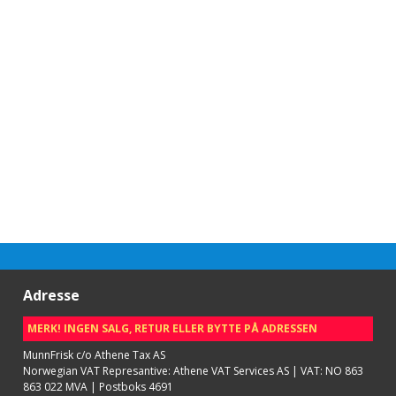
Adresse
MERK! INGEN SALG, RETUR ELLER BYTTE PÅ ADRESSEN
MunnFrisk c/o Athene Tax AS
Norwegian VAT Represantive: Athene VAT Services AS | VAT: NO 863
863 022 MVA | Postboks 4691