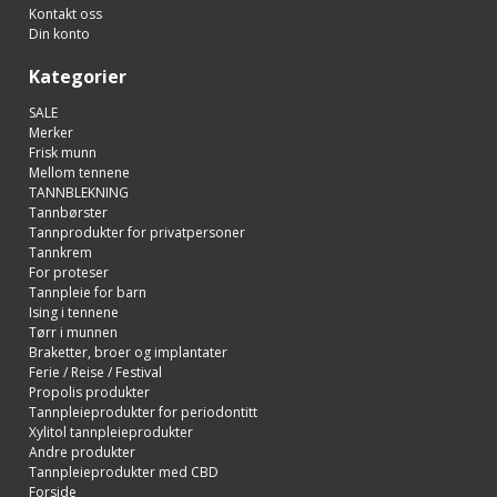
Kontakt oss
Din konto
Kategorier
SALE
Merker
Frisk munn
Mellom tennene
TANNBLEKNING
Tannbørster
Tannprodukter for privatpersoner
Tannkrem
For proteser
Tannpleie for barn
Ising i tennene
Tørr i munnen
Braketter, broer og implantater
Ferie / Reise / Festival
Propolis produkter
Tannpleieprodukter for periodontitt
Xylitol tannpleieprodukter
Andre produkter
Tannpleieprodukter med CBD
Forside