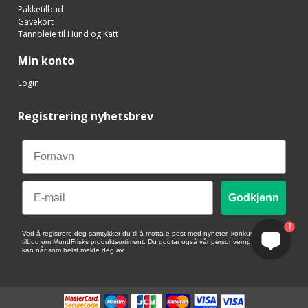
Pakketilbud
Gavekort
Tannpleie til Hund og Katt
Min konto
Login
Registrering nyhetsbrev
Email
Godkjenn
1
Ved å registrere deg samtykker du til å motta e-post med nyheter, konkurranser og
tilbud om MundFrisks produktsortiment. Du godtar også vår personvernpolicy. Du
kan når som helst melde deg av.