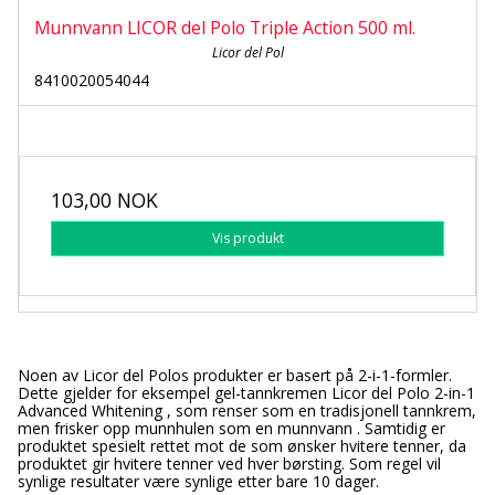
Munnvann LICOR del Polo Triple Action 500 ml.
Licor del Pol
8410020054044
103,00 NOK
Vis produkt
Noen av Licor del Polos produkter er basert på 2-i-1-formler.
Dette gjelder for eksempel gel-tannkremen Licor del Polo 2-in-1
Advanced Whitening , som renser som en tradisjonell tannkrem,
men frisker opp munnhulen som en munnvann . Samtidig er
produktet spesielt rettet mot de som ønsker hvitere tenner, da
produktet gir hvitere tenner ved hver børsting. Som regel vil
synlige resultater være synlige etter bare 10 dager.