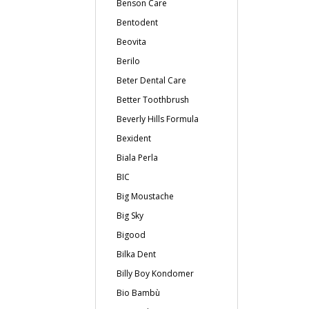
Benson Care
Bentodent
Beovita
Berilo
Beter Dental Care
Better Toothbrush
Beverly Hills Formula
Bexident
Biala Perla
BIC
Big Moustache
Big Sky
Bigood
Bilka Dent
Billy Boy Kondomer
Bio Bambù