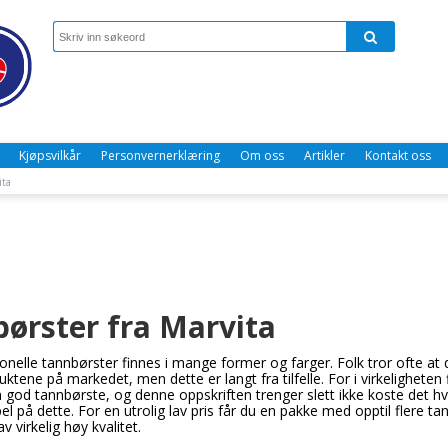
Kjøpsvilkår
Personvernerklæring
Om oss
Artikler
Kontakt oss
ita
ørster fra Marvita
onelle tannbørster finnes i mange former og farger. Folk tror ofte at
ktene på markedet, men dette er langt fra tilfelle. For i virkeligheten
 god tannbørste, og denne oppskriften trenger slett ikke koste det hv
 på dette. For en utrolig lav pris får du en pakke med opptil flere ta
v virkelig høy kvalitet.