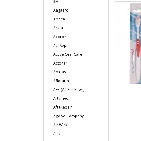
3M
Aagaard
Aboca
Acala
Acorde
ActiSept
Active Oral Care
Actoner
Adidas
Aflofarm
AFP (All For Paws)
Aftamed
AftaRepair
Agood Company
Air Wick
Aira