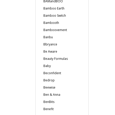
BAMandBOO
Bamboo Earth
Bamboo Switch
Bambooth
Bamboovement
Banbu
Bbryance
Be Aware
Beauty Formulas
Baby
Beconfident
Bedrop
Beewise
Ben & Anna
BenBits
Benefit