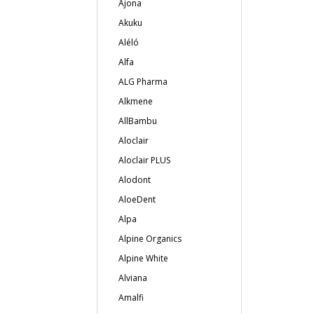
Ajona
Akuku
Aléló
Alfa
ALG Pharma
Alkmene
AllBambu
Aloclair
Aloclair PLUS
Alodont
AloeDent
Alpa
Alpine Organics
Alpine White
Alviana
Amalfi