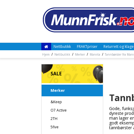
Nettbutikk
FRAKTpriser
Returrett og klage
/
/
/
/
Hjem
Nettbutikk
Merker
Marvita
Tannbørster fra Marv
SALE
Merker
Tannb
&Keep
Gode, funksj
O7 Active
dyreste produ
man lager en
2TH
godt eksempel
5five
tannbørster a