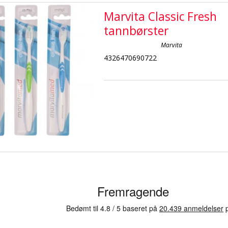
Marvita Classic Fresh
tannbørster
Marvita
4326470690722