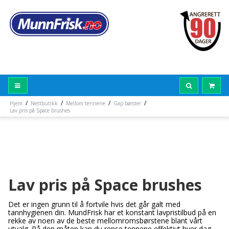
/
/
/
/
Hjem
Nettbutikk
Mellom tennene
Gap børster
Lav pris på Space brushes
Lav pris på Space brushes
Det er ingen grunn til å fortvile hvis det går galt med
tannhygienen din. MundFrisk har et konstant lavpristilbud på en
rekke av noen av de beste mellomromsbørstene blant vårt
utvalg. På den måten kan du rense tennene effektivt hver dag,