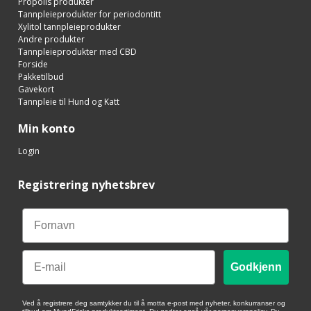
Propolis produkter
Tannpleieprodukter for periodontitt
Xylitol tannpleieprodukter
Andre produkter
Tannpleieprodukter med CBD
Forside
Pakketilbud
Gavekort
Tannpleie til Hund og Katt
Min konto
Login
Registrering nyhetsbrev
Email
Godkjenn
Ved å registrere deg samtykker du til å motta e-post med nyheter, konkurranser og