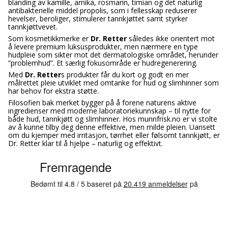
blanding av kamille, arnika, rosmarin, timian og det naturlig
antibakterielle middel propolis, som i fellesskap reduserer
hevelser, beroliger, stimulerer tannkjøttet samt styrker
tannkjøttvevet.
Som kosmetikkmerke er
Dr. Retter
således ikke orientert mot
å levere premium luksusprodukter, men nærmere en type
hudpleie som sikter mot det dermatologiske området, herunder
”problemhud”. Et særlig fokusområde er hudregenerering.
Med
Dr. Retter
s produkter får du kort og godt en mer
målrettet pleie utviklet med omtanke for hud og slimhinner som
har behov for ekstra støtte.
Filosofien bak merket bygger på å forene naturens aktive
ingredienser med moderne laboratoriekunnskap – til nytte for
både hud, tannkjøtt og slimhinner. Hos munnfrisk.no er vi stolte
av å kunne tilby deg denne effektive, men milde pleien. Uansett
om du kjemper med irritasjon, tørrhet eller følsomt tannkjøtt, er
Dr. Retter klar til å hjelpe – naturlig og effektivt.