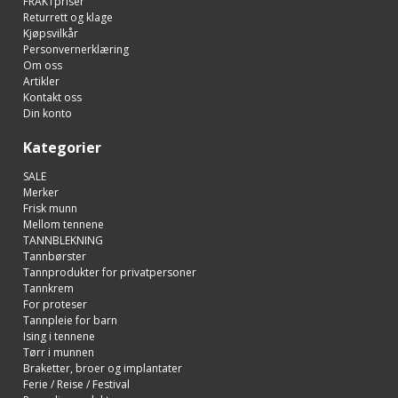
FRAKTpriser
Returrett og klage
Kjøpsvilkår
Personvernerklæring
Om oss
Artikler
Kontakt oss
Din konto
Kategorier
SALE
Merker
Frisk munn
Mellom tennene
TANNBLEKNING
Tannbørster
Tannprodukter for privatpersoner
Tannkrem
For proteser
Tannpleie for barn
Ising i tennene
Tørr i munnen
Braketter, broer og implantater
Ferie / Reise / Festival