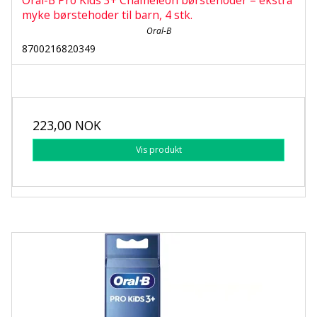
Oral-B Pro Kids 3+ Chameleon børstehoder – ekstra
myke børstehoder til barn, 4 stk.
Oral-B
8700216820349
223,00 NOK
Vis produkt