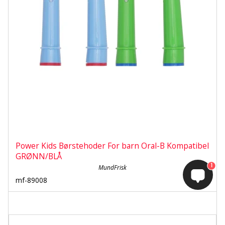
Power Kids Børstehoder For barn Oral-B Kompatibel
GRØNN/BLÅ
1
MundFrisk
mf-89008