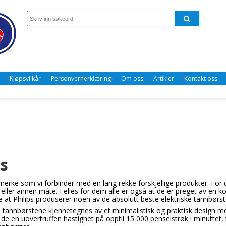
Kjøpsvilkår
Personvernerklæring
Om oss
Artikler
Kontakt oss
ps
 merke som vi forbinder med en lang rekke forskjellige produkter. For 
eller annen måte. Felles for dem alle er også at de er preget av en kons
 at Philips produserer noen av de absolutt beste elektriske tannbørs
e tannbørstene kjennetegnes av et minimalistisk og praktisk design m
 de en uovertruffen hastighet på opptil 15 000 penselstrøk i minuttet