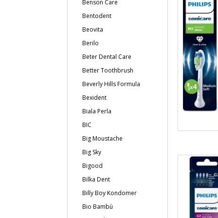
Benson Care
Bentodent
Beovita
Berilo
Beter Dental Care
Better Toothbrush
Beverly Hills Formula
Bexident
Biala Perla
BIC
Big Moustache
Big Sky
Bigood
Bilka Dent
Billy Boy Kondomer
Bio Bambù