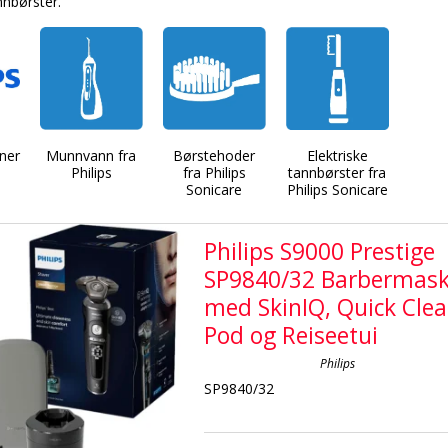
nnbørster.
ner
Munnvann fra
Børstehoder
Elektriske
Philips
fra Philips
tannbørster fra
Sonicare
Philips Sonicare
Philips S9000 Prestige
SP9840/32 Barbermask
med SkinIQ, Quick Cle
Pod og Reiseetui
Philips
SP9840/32