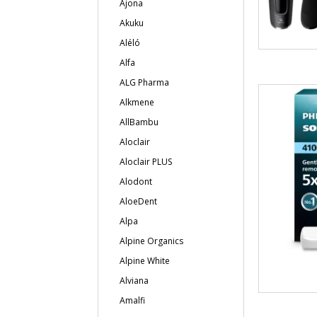
Ajona
Akuku
Aléló
Alfa
ALG Pharma
Alkmene
AllBambu
Aloclair
Aloclair PLUS
Alodont
AloeDent
Alpa
Alpine Organics
Alpine White
Alviana
Amalfi