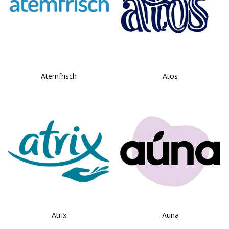
Atemfrisch
Atos
Atrix
Auna