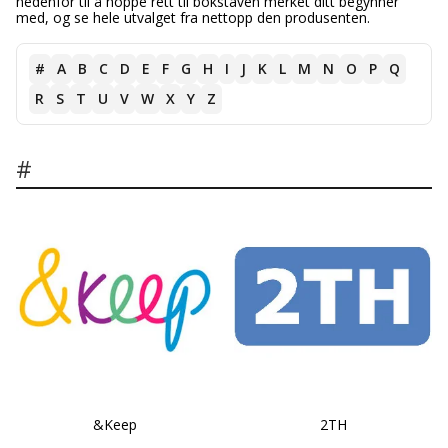
nedenfor til å hoppe rett til bokstaven merket ditt begynner
med, og se hele utvalget fra nettopp den produsenten.
#
A
B
C
D
E
F
G
H
I
J
K
L
M
N
O
P
Q
R
S
T
U
V
W
X
Y
Z
#
&Keep
2TH