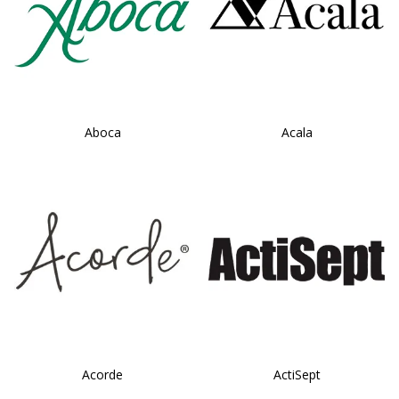
Aboca
Acala
Acorde
ActiSept