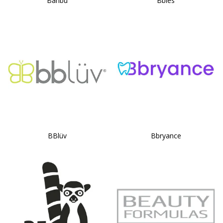
Banbu
Bbies
BBlüv
Bbryance