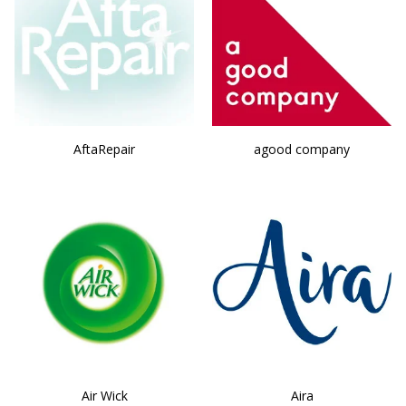
AftaRepair
agood company
Air Wick
Aira