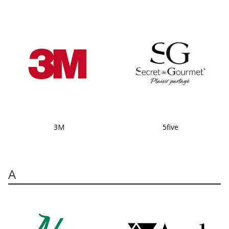
3M
5five
A