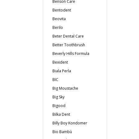
Benson Care
Bentodent
Beovita
Berilo
Beter Dental Care
Better Toothbrush
Beverly Hills Formula
Bexident
Biala Perla
BIC
Big Moustache
Big Sky
Bigood
Bilka Dent
Billy Boy Kondomer
Bio Bambù