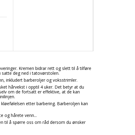
ringer. Kremen bidrar rett og slett til å tilføre
 satte deg ned i tatovørstolen.
, inkludert barberoljer og voksstrimler.
ket hårvekst i opptil 4 uker. Det betyr at du
elv om de fortsatt er effektive, at de kan
ilinjen.
kløefølelsen etter barbering. Barberoljen kan
e og hårete venn...
en til å spørre oss om råd dersom du ønsker