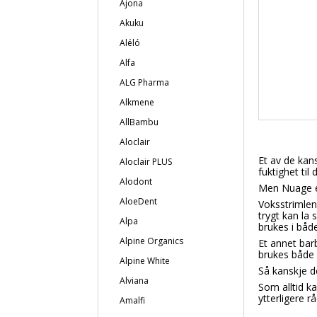
Ajona
Akuku
Aléló
Alfa
ALG Pharma
Alkmene
AllBambu
Aloclair
Et av de kans
Aloclair PLUS
fuktighet til
Alodont
Men Nuage er
AloeDent
Voksstrimlene
trygt kan la
Alpa
brukes i både
Alpine Organics
Et annet bar
brukes både 
Alpine White
Så kanskje d
Alviana
Som alltid k
ytterligere rå
Amalfi