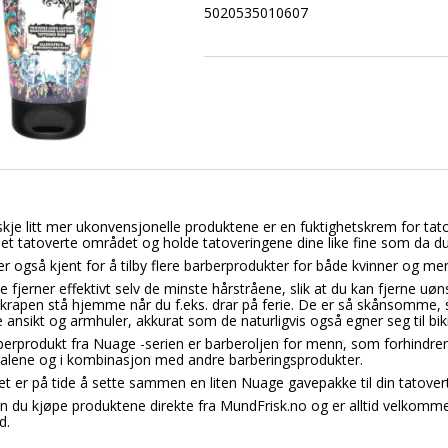
5020535010607
kje litt mer ukonvensjonelle produktene er en fuktighetskrem for tatove
 det tatoverte området og holde tatoveringene dine like fine som da du
 også kjent for å tilby flere barberprodukter for både kvinner og menn
 fjerner effektivt selv de minste hårstråene, slik at du kan fjerne uøns
 skrapen stå hjemme når du f.eks. drar på ferie. De er så skånsomme, s
 ansikt og armhuler, akkurat som de naturligvis også egner seg til bikin
berprodukt fra Nuage -serien er barberoljen for menn, som forhindrer 
alene og i kombinasjon med andre barberingsprodukter.
et er på tide å sette sammen en liten Nuage gavepakke til din tatovert
an du kjøpe produktene direkte fra MundFrisk.no og er alltid velkomm
d.