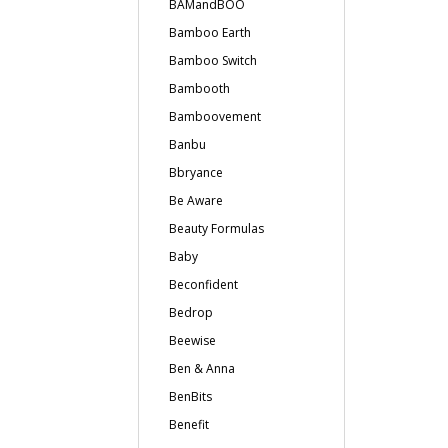
BAMandBOO
Bamboo Earth
Bamboo Switch
Bambooth
Bamboovement
Banbu
Bbryance
Be Aware
Beauty Formulas
Baby
Beconfident
Bedrop
Beewise
Ben & Anna
BenBits
Benefit