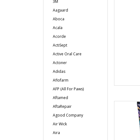
3M
Aagaard
Aboca
Acala
Acorde
ActiSept
Active Oral Care
Actoner
Adidas
Aflofarm
AFP (All For Paws)
Aftamed
AftaRepair
Agood Company
Air Wick
Aira