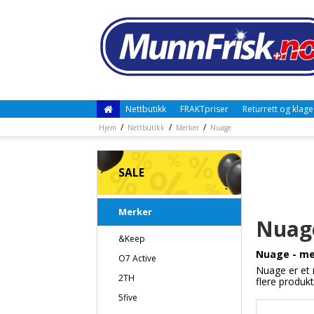
Nettbutikk
FRAKTpriser
Returrett og klage
/
/
/
Hjem
Nettbutikk
Merker
Nuage
SALE
Merker
Nuag
&Keep
Nuage - me
O7 Active
Nuage er et 
2TH
flere produkt
5five