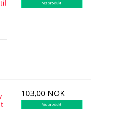
til
Vis produkt
103,00 NOK
v
et
Vis produkt