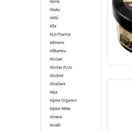
Ajona
Akuku
Aléló
Alfa
ALG Pharma
Alkmene
AllBambu
Aloclair
Aloclair PLUS
Alodont
AloeDent
Alpa
Alpine Organics
Alpine White
Alviana
Amalfi