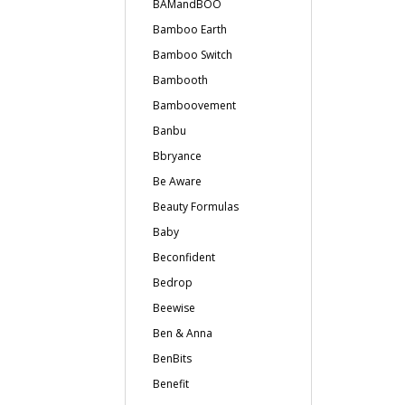
BAMandBOO
Bamboo Earth
Bamboo Switch
Bambooth
Bamboovement
Banbu
Bbryance
Be Aware
Beauty Formulas
Baby
Beconfident
Bedrop
Beewise
Ben & Anna
BenBits
Benefit