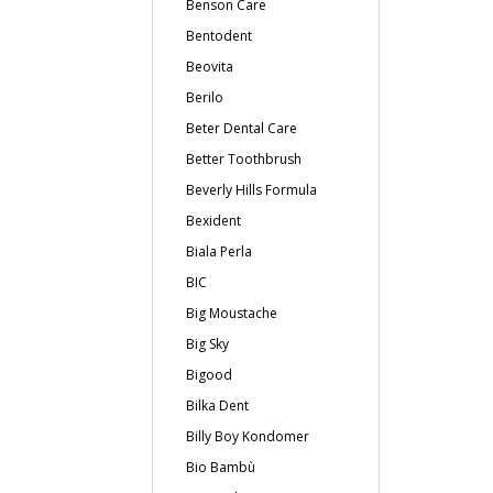
Benson Care
Bentodent
Beovita
Berilo
Beter Dental Care
Better Toothbrush
Beverly Hills Formula
Bexident
Biala Perla
BIC
Big Moustache
Big Sky
Bigood
Bilka Dent
Billy Boy Kondomer
Bio Bambù