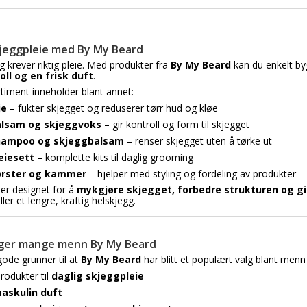
kjeggpleie med By My Beard
gg krever riktig pleie. Med produkter fra
By My Beard
kan du enkelt by
oll og en frisk duft
.
timent inneholder blant annet:
je
– fukter skjegget og reduserer tørr hud og kløe
alsam og skjeggvoks
– gir kontroll og form til skjegget
hampoo og skjeggbalsam
– renser skjegget uten å tørke ut
eiesett
– komplette kits til daglig grooming
ørster og kammer
– hjelper med styling og fordeling av produkter
er designet for å
mykgjøre skjegget, forbedre strukturen og gi 
ller et lengre, kraftig helskjegg.
lger mange menn By My Beard
gode grunner til at
By My Beard
har blitt et populært valg blant menn
produkter til
daglig skjeggpleie
askulin duft