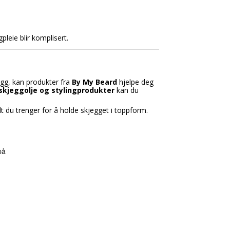
gpleie blir komplisert.
egg, kan produkter fra
By My Beard
hjelpe deg
kjeggolje og stylingprodukter
kan du
lt du trenger for å holde skjegget i toppform.