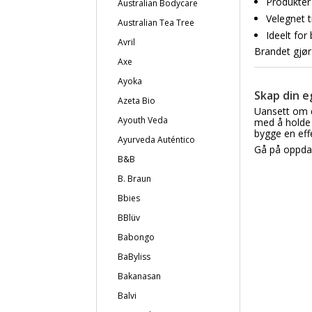
Produkte
Australian Bodycare
Velegnet t
Australian Tea Tree
Ideelt fo
Avril
Brandet gjør
Axe
Ayoka
Skap din 
Azeta Bio
Uansett om d
Ayouth Veda
med å holde 
bygge en eff
Ayurveda Auténtico
Gå på oppdag
B&B
B. Braun
Bbies
BBlüv
Babongo
BaByliss
Bakanasan
Balvi