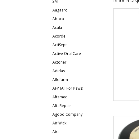
fri for irritas
3M
Aagaard
Aboca
Acala
Acorde
ActiSept
Active Oral Care
Actoner
Adidas
Aflofarm
AFP (All For Paws)
Aftamed
AftaRepair
Agood Company
Air Wick
Aira