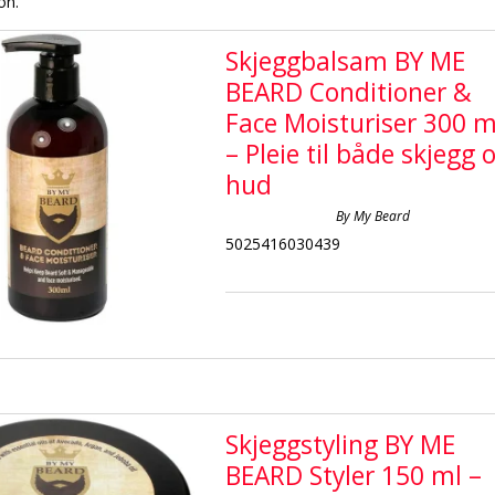
jon.
Skjeggbalsam BY ME
BEARD Conditioner &
Face Moisturiser 300 m
– Pleie til både skjegg 
hud
By My Beard
5025416030439
Skjeggstyling BY ME
BEARD Styler 150 ml –