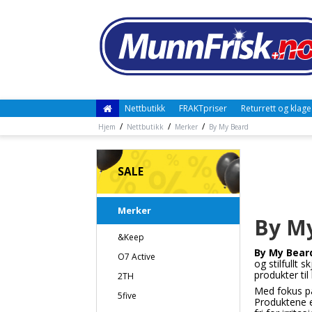
Nettbutikk
FRAKTpriser
Returrett og klage
/
/
/
Hjem
Nettbutikk
Merker
By My Beard
SALE
Merker
By M
&Keep
By My Bear
O7 Active
og stilfullt
produkter til
2TH
Med fokus 
5five
Produktene e