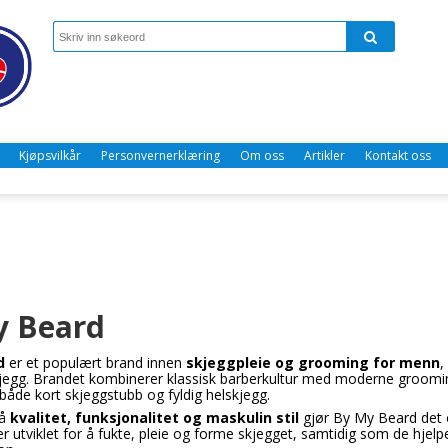
Kjøpsvilkår
Personvernerklæring
Om oss
Artikler
Kontakt oss
y Beard
d
er et populært brand innen
skjeggpleie og grooming for menn
,
 skjegg. Brandet kombinerer klassisk barberkultur med moderne groomin
 både kort skjeggstubb og fyldig helskjegg.
på
kvalitet, funksjonalitet og maskulin stil
gjør By My Beard det e
r utviklet for å fukte, pleie og forme skjegget, samtidig som de hje