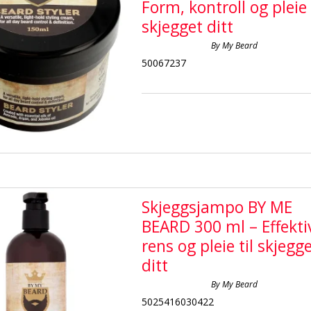
Form, kontroll og pleie 
skjegget ditt
By My Beard
50067237
Skjeggsjampo BY ME
BEARD 300 ml – Effekti
rens og pleie til skjegg
ditt
By My Beard
5025416030422