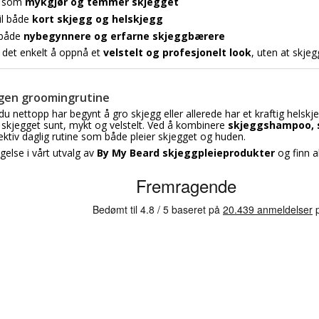
r som
mykgjør og temmer skjegget
il både
kort skjegg og helskjegg
r både
nybegynnere og erfarne skjeggbærere
 det enkelt å oppnå et
velstelt og profesjonelt look
, uten at skjeg
egen groomingrutine
u nettopp har begynt å gro skjegg eller allerede har et kraftig helskj
skjegget sunt, mykt og velstelt. Ved å kombinere
skjeggshampoo, s
ektiv daglig rutine som både pleier skjegget og huden.
else i vårt utvalg av
By My Beard skjeggpleieprodukter
og finn a