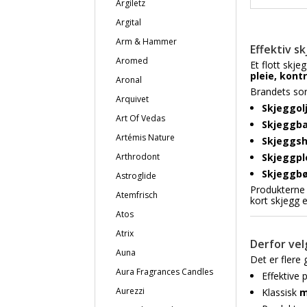
Argiletz
Argital
Arm & Hammer
Effektiv s
Aromed
Et flott skje
pleie, kontr
Aronal
Brandets sor
Arquivet
Skjeggol
Art Of Vedas
Skjeggb
Artémis Nature
Skjeggs
Skjeggpl
Arthrodont
Skjeggb
Astroglide
Produkterne 
Atemfrisch
kort skjegg e
Atos
Atrix
Derfor ve
Auna
Det er flere 
Aura Fragrances Candles
Effektive 
Aurezzi
Klassisk
m