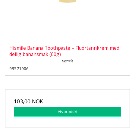
Hismile Banana Toothpaste – Fluortannkrem med
deilig banansmak (60g)
Hismile
93571906
103,00 NOK
Vis produkt