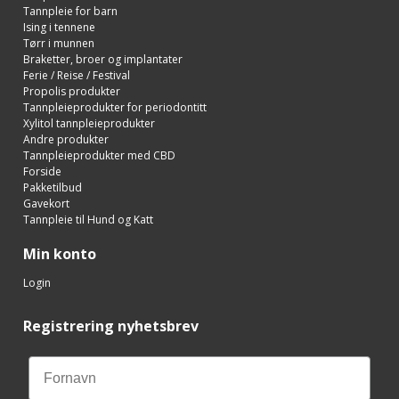
Tannpleie for barn
Ising i tennene
Tørr i munnen
Braketter, broer og implantater
Ferie / Reise / Festival
Propolis produkter
Tannpleieprodukter for periodontitt
Xylitol tannpleieprodukter
Andre produkter
Tannpleieprodukter med CBD
Forside
Pakketilbud
Gavekort
Tannpleie til Hund og Katt
Min konto
Login
Registrering nyhetsbrev