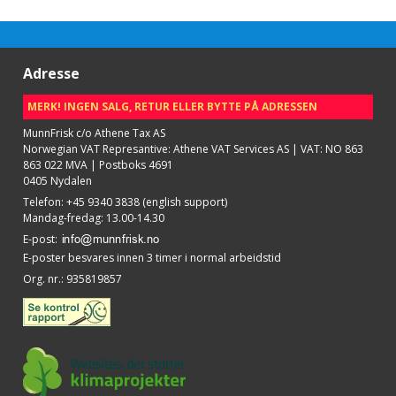
Adresse
MERK! INGEN SALG, RETUR ELLER BYTTE PÅ ADRESSEN
MunnFrisk c/o Athene Tax AS
Norwegian VAT Represantive: Athene VAT Services AS | VAT: NO 863
863 022 MVA | Postboks 4691
0405 Nydalen
Telefon
:
+45 9340 3838 (english support)
Mandag-fredag: 13.00-14.30
E-post
:
E-poster besvares innen 3 timer i normal arbeidstid
Org. nr.
:
935819857