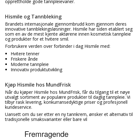
opprettholde gode tannpleievaner.
Hismile og Tannbleking
Brandets internasjonale gjennombrudd kom gjennom deres
innovative tannblekingsløsninger. Hismile har siden etablert seg
som en av de mest kjente aktørene innen kosmetisk tannpleie
og produkter for et hvitere smil.
Forbrukere verden over forbinder i dag Hismile med:
Hvitere tenner
Friskere ånde
Moderne tannpleie
Innovativ produktutvikling
Kjøp Hismile hos MundFrisk
Når du kjøper Hismile hos MundFrisk, får du tilgang til et nøye
utvalgt sortiment av populære produkter til daglig tannpleie. Vi
tilbyr rask levering, konkurransedyktige priser og profesjonell
kundeservice.
Uansett om du ser etter en ny tannkrem, ønsker et alternativ til
tradisjonelle smaksvarianter eller bare vil