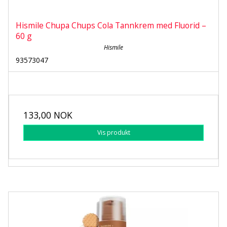
Hismile Chupa Chups Cola Tannkrem med Fluorid –
60 g
Hismile
93573047
133,00 NOK
Vis produkt