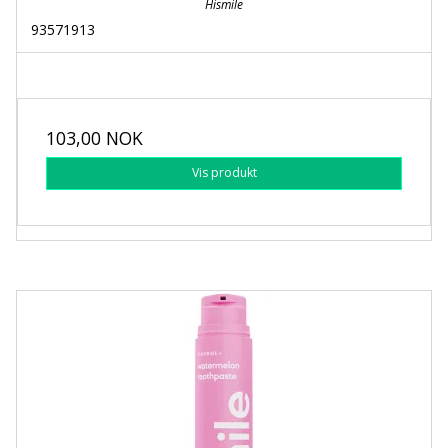
Hismile
93571913
103,00 NOK
Vis produkt