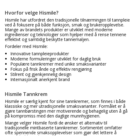
Hvorfor velge Hismile?
Hismile har utfordret den tradisjonelle tilnærmingen til tannpleie
ved å fokusere på både funksjon, smak og brukeropplevelse.
Mange av brandets produkter er utviklet med moderne
ingredienser og teknologier som hjelper med å rense tennene
effektivt og samtidig beskytte tannemaljen.
Fordeler med Hismile:
Innovative tannpleieprodukter
Moderne formuleringer utviklet for daglig bruk
Populære tannkremer med unike smaksvarianter
Fokus på frisk ånde og effektiv rengjøring
Stilrent og gjenkjennelig design
Internasjonalt anerkjent brand
Hismile Tannkrem
Hismile er særlig kjent for sine tannkremer, som finnes i både
klassiske og mer utradisjonelle smaksvarianter. Formålet er å
gjøre tannbørstingen mer motiverende og behagelig uten å gå
på kompromiss med den daglige munnhygienen.
Mange velger Hismile fordi de ønsker et alternativ til
tradisjonelle mintbaserte tannkremer. Sortimentet omfatter
ofte spennende smaksopplevelser som gjør det lettere å