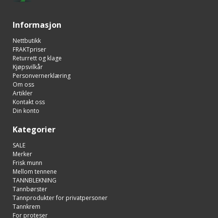
Informasjon
Nettbutikk
FRAKTpriser
Returrett og klage
Kjøpsvilkår
Personvernerklæring
Om oss
Artikler
Kontakt oss
Din konto
Kategorier
SALE
Merker
Frisk munn
Mellom tennene
TANNBLEKNING
Tannbørster
Tannprodukter for privatpersoner
Tannkrem
For proteser