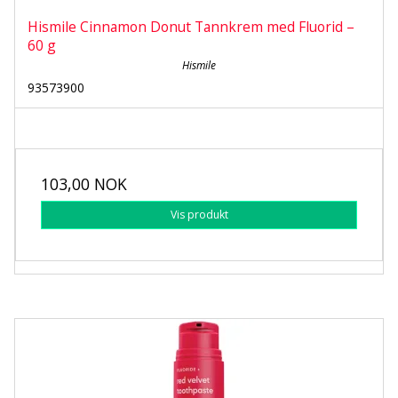
Hismile Cinnamon Donut Tannkrem med Fluorid –
60 g
Hismile
93573900
103,00 NOK
Vis produkt