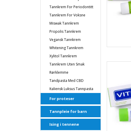
Tannkrem For Periodontitt
Tannkrem For Voksne
Miswak Tannkrem
Propolis Tannkrem
Vegansk Tannkrem
Whitening Tannkrem
Xylitol Tannkrem
Tannkrem Uten Smak
Rørklemme
Tandpasta Med CBD
Italiensk Luksus Tannpasta
For proteser
Tannpleie for barn
Ising i tennene