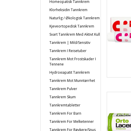
Homeopatisk Tannkrem
Klorheksidin Tannkrem
Naturlig / Økologisk Tannkrem
Kjeveortopedisk Tannkrem
Svart Tannkrem Med Aktivt Kull
Tannkrem | Mild/sensitiv
Tannkrem I Reisetuber
Tannkrem Mot Frostskader I
Tennene
Hydroxiapatit Tannkrem
Tannkrem Mot Munntørrhet
Tannkrem Pulver
Tannkrem Skum
Tannkremtabletter
Tannkrem For Barn
Tannkrem For Melketenner
Tannkrem For Røykere/snus