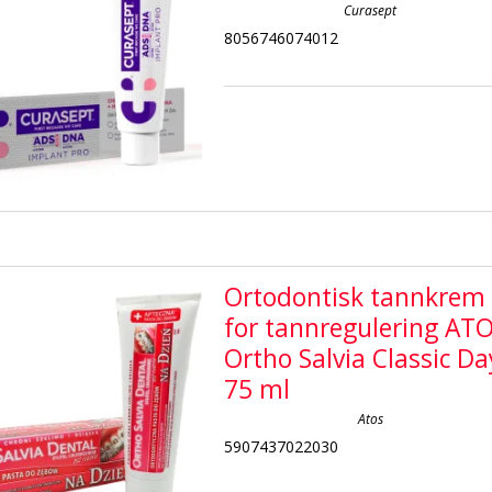
Curasept
8056746074012
Ortodontisk tannkrem
for tannregulering AT
Ortho Salvia Classic Da
75 ml
Atos
5907437022030