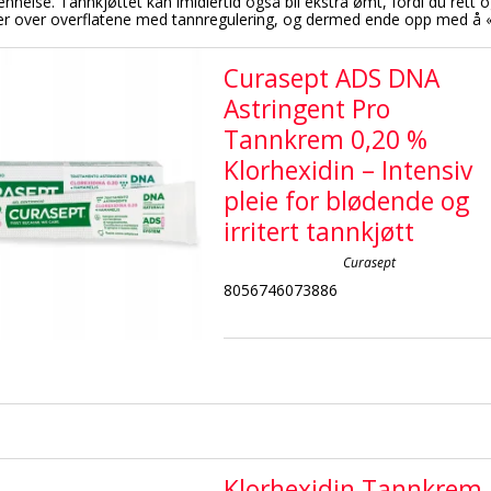
nnelse. Tannkjøttet kan imidlertid også bli ekstra ømt, fordi du rett 
er over overflatene med tannregulering, og dermed ende opp med å «s
Curasept ADS DNA
Astringent Pro
Tannkrem 0,20 %
Klorhexidin – Intensiv
pleie for blødende og
irritert tannkjøtt
Curasept
8056746073886
Klorhexidin Tannkrem