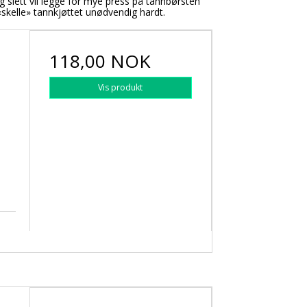
og slett vil legge for mye press på tannbørsten
kelle» tannkjøttet unødvendig hardt.
118,00 NOK
Vis produkt