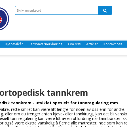
Kjøpsvilkår
Personvernerklæring
Om oss
Artikler
Kontakt oss
ortopedisk tannkrem
disk tannkrem - utviklet spesielt for tannregulering mm.
t vakre, rette smilet kan være litt lengre for noen av oss enn for an
g, eller om du trenger enten kjeve- eller tannkirurgi, kan det bli vans
esielt tannregulering kan være litt av en utfordring når tannbørsten sk
or også være ekstra vanskelig å fjerne alle matrester, noe som kan res