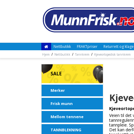
Nettbutikk
FRAKTpriser
Returrett og klage
/
/
/
Hjem
Nettbutikk
Tannkrem
Kjeveortopedisk tannkrem
SALE
Merker
Kjeve
Frisk munn
Kjeveortope
Veien til de
Mellom tennene
tannregulerin
tannpleie. Sp
Det kan derf
TANNBLEKNING