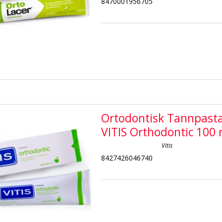
8470001956705
Ortodontisk Tannpast
VITIS Orthodontic 100 
Vitis
8427426046740