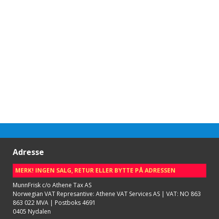
Adresse
MERK! INGEN SALG, RETUR ELLER BYTTE PÅ ADRESSEN
MunnFrisk c/o Athene Tax AS
Norwegian VAT Represantive: Athene VAT Services AS | VAT: NO 863
863 022 MVA | Postboks 4691
0405 Nydalen