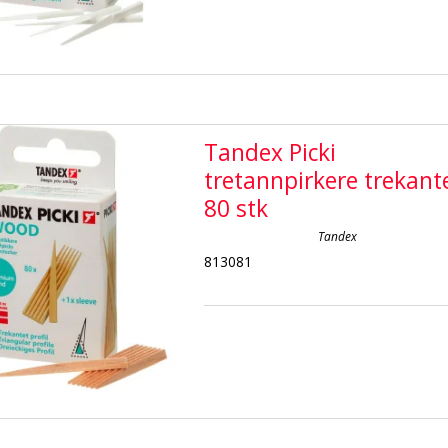
Tandex Picki
tretannpirkere trekant
80 stk
Tandex
813081