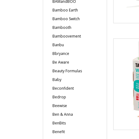
BAMandBOO
Bamboo Earth
Bamboo Switch
Bambooth
Bamboovement
Banbu
Bbryance
Be Aware
Beauty Formulas
Baby
Beconfident
Bedrop
Beewise
Ben & Anna
BenBits
Benefit