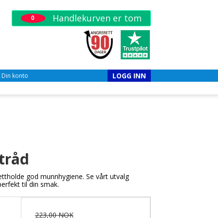
Handlekurven er tom
0
LOGG INN
Din konto
tråd
ettholde god munnhygiene. Se vårt utvalg
rfekt til din smak.
223,00 NOK