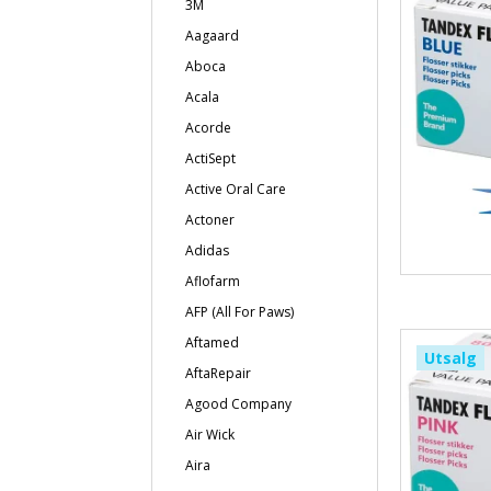
3M
Aagaard
Aboca
Acala
Acorde
ActiSept
Active Oral Care
Actoner
Adidas
Aflofarm
AFP (All For Paws)
Aftamed
Utsalg
AftaRepair
Agood Company
Air Wick
Aira