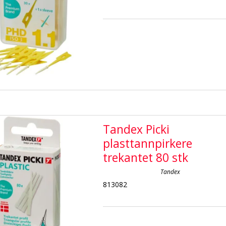
Tandex Picki
plasttannpirkere
trekantet 80 stk
Tandex
813082