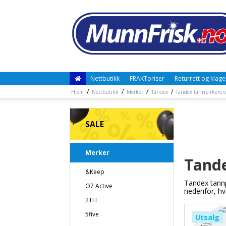
Nettbutikk
FRAKTpriser
Returrett og klage
/
/
/
/
Hjem
Nettbutikk
Merker
Tandex
Tandex tannpirkere 
SALE
Merker
Tande
&Keep
Tandex tannp
O7 Active
nedenfor, hv
2TH
5five
Utsalg