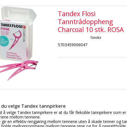
Tandex Flosi
Tanntrådoppheng
Charcoal 10 stk. ROSA
Tandex
5703459006047
 du velge Tandex tannpirkere
 å velge Tandex tannpirkere er at du får fleksible tannpirkere som er
ene mellom tennene.
 gir en effektiv rengjøring mellom tennene uten å skade tenner og tan
 å holde mellomrommene mellom tennene rene og for å opprettholde