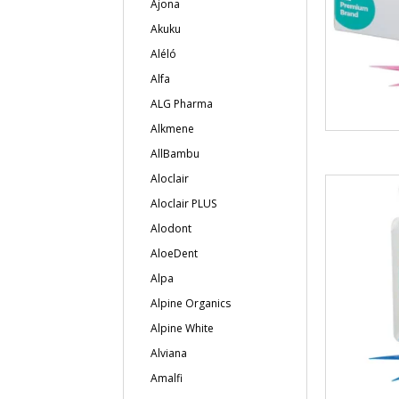
Ajona
Akuku
Aléló
Alfa
ALG Pharma
Alkmene
AllBambu
Aloclair
Aloclair PLUS
Alodont
AloeDent
Alpa
Alpine Organics
Alpine White
Alviana
Amalfi