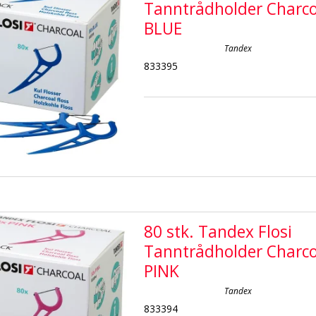
Tanntrådholder Charco
BLUE
Tandex
833395
80 stk. Tandex Flosi
Tanntrådholder Charco
PINK
Tandex
833394