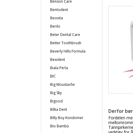
Benson Care
Bentodent
Beovita
Berilo
Beter Dental Care
Better Toothbrush
Beverly Hills Formula
Bexident
Biala Perla
BIC
Big Moustache
Big Sky
Bigood
Bilka Dent
Derfor bør
Fordelen med
Billy Boy Kondomer
mellomromm
Bio Bambù
Tannpirkerne
verktøy for