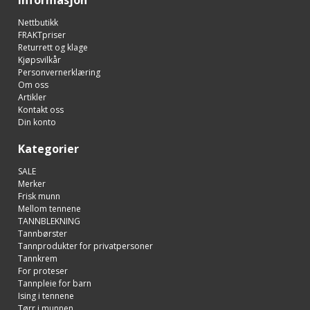
Nettbutikk
FRAKTpriser
Returrett og klage
Kjøpsvilkår
Personvernerklæring
Om oss
Artikler
Kontakt oss
Din konto
Kategorier
SALE
Merker
Frisk munn
Mellom tennene
TANNBLEKNING
Tannbørster
Tannprodukter for privatpersoner
Tannkrem
For proteser
Tannpleie for barn
Ising i tennene
Tørr i munnen