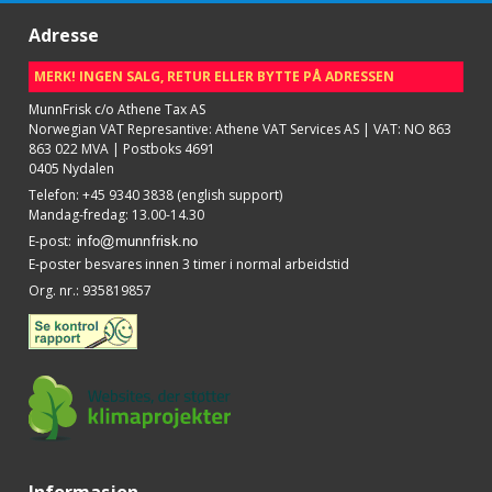
Adresse
MERK! INGEN SALG, RETUR ELLER BYTTE PÅ ADRESSEN
MunnFrisk c/o Athene Tax AS
Norwegian VAT Represantive: Athene VAT Services AS | VAT: NO 863
863 022 MVA | Postboks 4691
0405 Nydalen
Telefon
:
+45 9340 3838 (english support)
Mandag-fredag: 13.00-14.30
E-post
:
E-poster besvares innen 3 timer i normal arbeidstid
Org. nr.
:
935819857
Informasjon